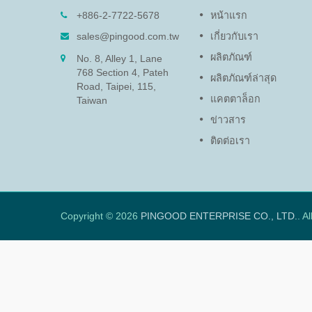
09)
ดัมเปอร์หมุน (PG-13)
+886-2-7722-5678
หน้าแรก
หน่งแผงและ
ฟังก์ชันของดัมเปอร์หมุนคือการ
sales@pingood.com.tw
เกี่ยวกับเรา
ทันที
ปกป้องอุปกรณ์อิเล็กทรอนิกส์ที่
ผลิตภัณฑ์
No. 8, Alley 1, Lane
บอบบางและยืดอายุผลิตภัณฑ์โดย
768 Section 4, Pateh
การลดความเร็วเพื่อป้องกันความ
ผลิตภัณฑ์ล่าสุด
Road, Taipei, 115,
เสียหายจากการปิดฝาและแผงเข้า
แคตตาล็อก
ถึง
Taiwan
ข่าวสาร
อ่านเพิ่มเติม
ติดต่อเรา
Copyright © 2026
PINGOOD ENTERPRISE CO., LTD.
. A