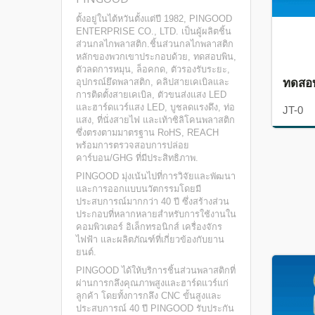
ตั้งอยู่ในไต้หวันตั้งแต่ปี 1982, PINGOOD
ENTERPRISE CO., LTD. เป็นผู้ผลิตชิ้น
ส่วนกลไกพลาสติก.ชิ้นส่วนกลไกพลาสติก
หลักของพวกเขาประกอบด้วย, ทดสอบพิน,
ตัวลดการหมุน, ล็อคกด, ตัวรองรับระยะ,
ทดสอ
อุปกรณ์ยึดพลาสติก, คลิปสายเคเบิลและ
การติดตั้งสายเคเบิล, ตัวขนส่งแสง LED
และฮาร์ดแวร์แสง LED, บูชลดแรงดึง, ท่อ
JT-0
แสง, ที่นั่งสายไฟ และเท้าซิลิโคนพลาสติก
ซึ่งตรงตามมาตรฐาน RoHS, REACH
พร้อมการตรวจสอบการปล่อย
คาร์บอน/GHG ที่มีประสิทธิภาพ.
PINGOOD มุ่งเน้นไปที่การวิจัยและพัฒนา
และการออกแบบนวัตกรรมโดยมี
ประสบการณ์มากกว่า 40 ปี ซึ่งสร้างส่วน
ประกอบที่หลากหลายสำหรับการใช้งานใน
คอมพิวเตอร์ อิเล็กทรอนิกส์ เครื่องจักร
ไฟฟ้า และผลิตภัณฑ์ที่เกี่ยวข้องกับยาน
ยนต์.
PINGOOD ได้ให้บริการชิ้นส่วนพลาสติกที่
ผ่านการกลึงคุณภาพสูงและฮาร์ดแวร์แก่
ลูกค้า โดยทั้งการกลึง CNC ขั้นสูงและ
ประสบการณ์ 40 ปี PINGOOD รับประกัน