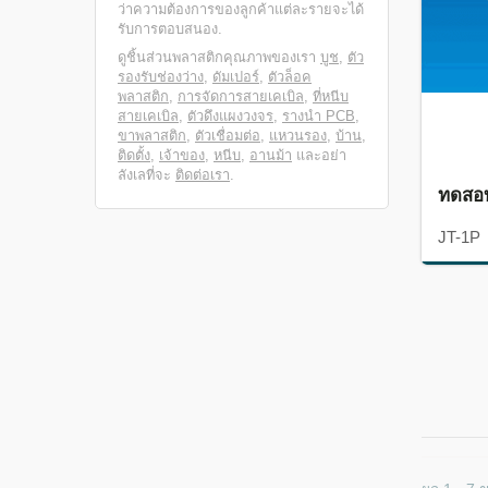
ว่าความต้องการของลูกค้าแต่ละรายจะได้
รับการตอบสนอง.
ดูชิ้นส่วนพลาสติกคุณภาพของเรา
บูช
,
ตัว
รองรับช่องว่าง
,
ดัมเปอร์
,
ตัวล็อค
พลาสติก
,
การจัดการสายเคเบิล
,
ที่หนีบ
สายเคเบิล
,
ตัวดึงแผงวงจร
,
รางนำ PCB
,
ขาพลาสติก
,
ตัวเชื่อมต่อ
,
แหวนรอง
,
บ้าน
,
ติดตั้ง
,
เจ้าของ
,
หนีบ
,
อานม้า
และอย่า
ลังเลที่จะ
ติดต่อเรา
.
ทดสอ
JT-1P