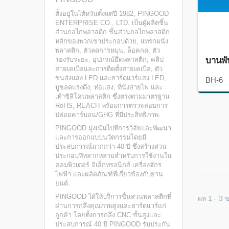
ตั้งอยู่ในไต้หวันตั้งแต่ปี 1982, PINGOOD
ENTERPRISE CO., LTD. เป็นผู้ผลิตชิ้น
ส่วนกลไกพลาสติก.ชิ้นส่วนกลไกพลาสติก
หลักของพวกเขาประกอบด้วย, แทรกผนัง
พลาสติก, ตัวลดการหมุน, ล็อคกด, ตัว
บานพั
รองรับระยะ, อุปกรณ์ยึดพลาสติก, คลิป
สายเคเบิลและการติดตั้งสายเคเบิล, ตัว
ขนส่งแสง LED และฮาร์ดแวร์แสง LED,
BH-6
บูชลดแรงดึง, ท่อแสง, ที่นั่งสายไฟ และ
เท้าซิลิโคนพลาสติก ซึ่งตรงตามมาตรฐาน
RoHS, REACH พร้อมการตรวจสอบการ
ปล่อยคาร์บอน/GHG ที่มีประสิทธิภาพ.
PINGOOD มุ่งเน้นไปที่การวิจัยและพัฒนา
และการออกแบบนวัตกรรมโดยมี
ประสบการณ์มากกว่า 40 ปี ซึ่งสร้างส่วน
ประกอบที่หลากหลายสำหรับการใช้งานใน
คอมพิวเตอร์ อิเล็กทรอนิกส์ เครื่องจักร
ไฟฟ้า และผลิตภัณฑ์ที่เกี่ยวข้องกับยาน
ยนต์.
PINGOOD ได้ให้บริการชิ้นส่วนพลาสติกที่
ผล 1 - 3 
ผ่านการกลึงคุณภาพสูงและฮาร์ดแวร์แก่
ลูกค้า โดยทั้งการกลึง CNC ขั้นสูงและ
ประสบการณ์ 40 ปี PINGOOD รับประกัน