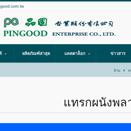
ngood.com.tw
ฑ์
ผลิตภัณฑ์ล่าสุด
แคตตาล็อก
ข่าวสาร
บ้าน
ห
แทรกผนังพลา