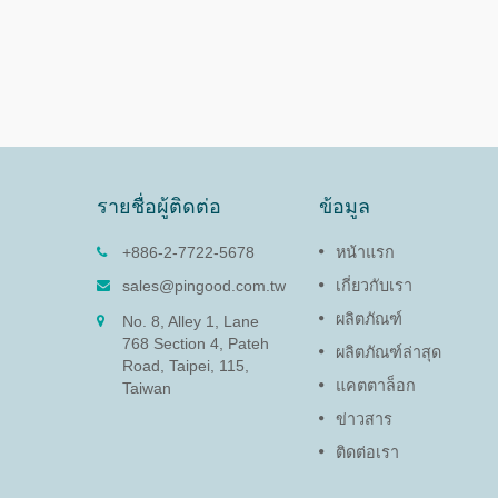
รายชื่อผู้ติดต่อ
ข้อมูล
09)
ดัมเปอร์หมุน (PG-13)
+886-2-7722-5678
หน้าแรก
หน่งแผงและ
ฟังก์ชันของดัมเปอร์หมุนคือการ
sales@pingood.com.tw
เกี่ยวกับเรา
ทันที
ปกป้องอุปกรณ์อิเล็กทรอนิกส์ที่
ผลิตภัณฑ์
No. 8, Alley 1, Lane
บอบบางและยืดอายุผลิตภัณฑ์โดย
768 Section 4, Pateh
การลดความเร็วเพื่อป้องกันความ
ผลิตภัณฑ์ล่าสุด
Road, Taipei, 115,
เสียหายจากการปิดฝาและแผงเข้า
แคตตาล็อก
ถึง
Taiwan
ข่าวสาร
อ่านเพิ่มเติม
ติดต่อเรา