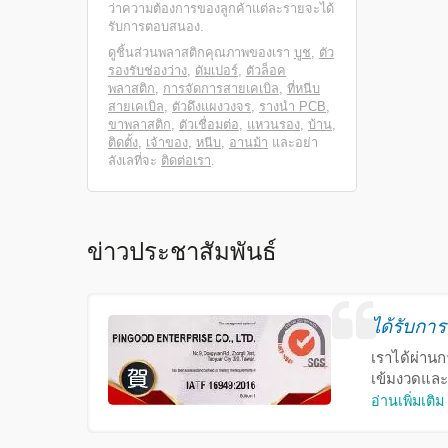
ว่าความต้องการของลูกค้าแต่ละรายจะได้
รับการตอบสนอง.
ดูชิ้นส่วนพลาสติกคุณภาพของเรา
บูช
,
ตัว
รองรับช่องว่าง
,
ดัมเปอร์
,
ตัวล็อค
พลาสติก
,
การจัดการสายเคเบิล
,
ที่หนีบ
สายเคเบิล
,
ตัวดึงแผงวงจร
,
รางนำ PCB
,
ขาพลาสติก
,
ตัวเชื่อมต่อ
,
แหวนรอง
,
บ้าน
,
ติดตั้ง
,
เจ้าของ
,
หนีบ
,
อานม้า
และอย่า
ลังเลที่จะ
ติดต่อเรา
.
ข่าวประชาสัมพันธ์
ได้รับกา
เราได้ผ่าน
เข้มงวดและ
อ่านเพิ่มเติม