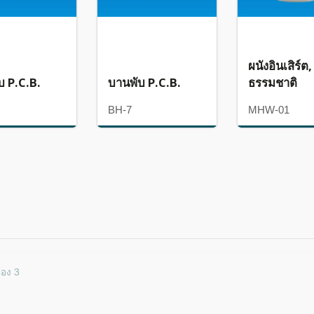
ผนังอินเสิร์ต, 
บ P.C.B.
บานพับ P.C.B.
ธรรมชาติ
BH-7
MHW-01
ของ 3