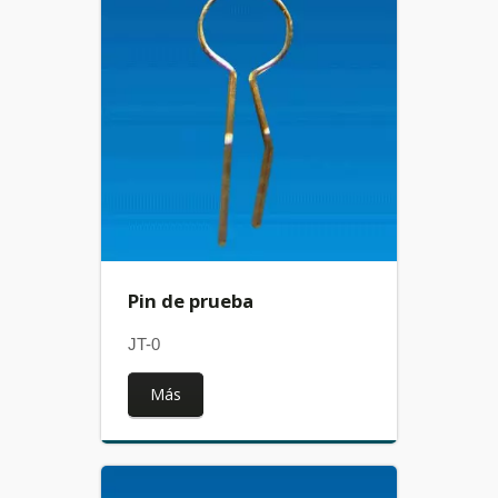
Pin de prueba
JT-0
Más