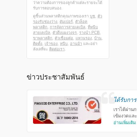
ว่าความต้องการของลูกค้าแต่ละรายจะได้
รับการตอบสนอง.
ดูชิ้นส่วนพลาสติกคุณภาพของเรา
บูช
,
ตัว
รองรับช่องว่าง
,
ดัมเปอร์
,
ตัวล็อค
พลาสติก
,
การจัดการสายเคเบิล
,
ที่หนีบ
สายเคเบิล
,
ตัวดึงแผงวงจร
,
รางนำ PCB
,
ขาพลาสติก
,
ตัวเชื่อมต่อ
,
แหวนรอง
,
บ้าน
,
ติดตั้ง
,
เจ้าของ
,
หนีบ
,
อานม้า
และอย่า
ลังเลที่จะ
ติดต่อเรา
.
ข่าวประชาสัมพันธ์
ได้รับกา
เราได้ผ่าน
เข้มงวดและ
อ่านเพิ่มเติม