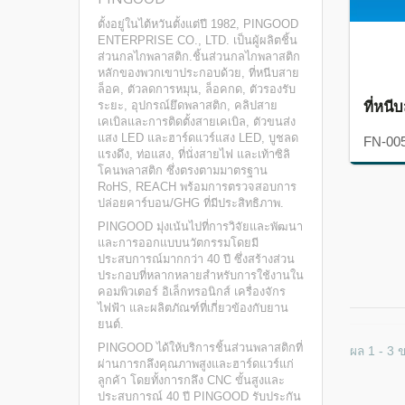
ตั้งอยู่ในไต้หวันตั้งแต่ปี 1982, PINGOOD
ENTERPRISE CO., LTD. เป็นผู้ผลิตชิ้น
ส่วนกลไกพลาสติก.ชิ้นส่วนกลไกพลาสติก
หลักของพวกเขาประกอบด้วย, ที่หนีบสาย
ล็อค, ตัวลดการหมุน, ล็อคกด, ตัวรองรับ
ที่หนี
ระยะ, อุปกรณ์ยึดพลาสติก, คลิปสาย
เคเบิลและการติดตั้งสายเคเบิล, ตัวขนส่ง
แสง LED และฮาร์ดแวร์แสง LED, บูชลด
FN-00
แรงดึง, ท่อแสง, ที่นั่งสายไฟ และเท้าซิลิ
โคนพลาสติก ซึ่งตรงตามมาตรฐาน
RoHS, REACH พร้อมการตรวจสอบการ
ปล่อยคาร์บอน/GHG ที่มีประสิทธิภาพ.
PINGOOD มุ่งเน้นไปที่การวิจัยและพัฒนา
และการออกแบบนวัตกรรมโดยมี
ประสบการณ์มากกว่า 40 ปี ซึ่งสร้างส่วน
ประกอบที่หลากหลายสำหรับการใช้งานใน
คอมพิวเตอร์ อิเล็กทรอนิกส์ เครื่องจักร
ไฟฟ้า และผลิตภัณฑ์ที่เกี่ยวข้องกับยาน
ยนต์.
PINGOOD ได้ให้บริการชิ้นส่วนพลาสติกที่
ผล 1 - 3 
ผ่านการกลึงคุณภาพสูงและฮาร์ดแวร์แก่
ลูกค้า โดยทั้งการกลึง CNC ขั้นสูงและ
ประสบการณ์ 40 ปี PINGOOD รับประกัน