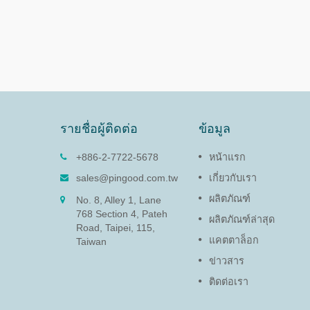
รายชื่อผู้ติดต่อ
ข้อมูล
09)
ดัมเปอร์หมุน (PG-13)
+886-2-7722-5678
หน้าแรก
หน่งแผงและ
ฟังก์ชันของดัมเปอร์หมุนคือการ
sales@pingood.com.tw
เกี่ยวกับเรา
ทันที
ปกป้องอุปกรณ์อิเล็กทรอนิกส์ที่
ผลิตภัณฑ์
No. 8, Alley 1, Lane
บอบบางและยืดอายุผลิตภัณฑ์โดย
768 Section 4, Pateh
การลดความเร็วเพื่อป้องกันความ
ผลิตภัณฑ์ล่าสุด
Road, Taipei, 115,
เสียหายจากการปิดฝาและแผงเข้า
แคตตาล็อก
ถึง
Taiwan
ข่าวสาร
อ่านเพิ่มเติม
ติดต่อเรา