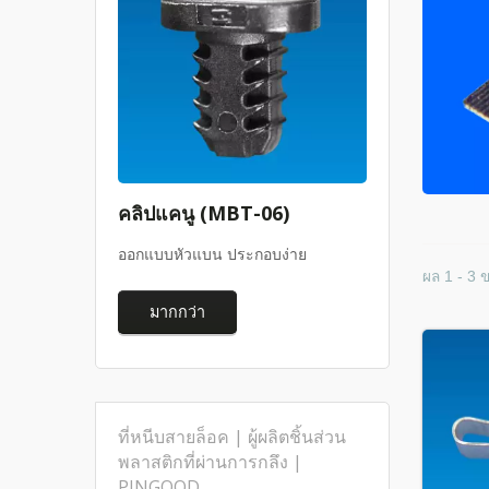
คลิปแคนู (MBT-06)
ออกแบบหัวแบน ประกอบง่าย
ผล 1 - 3 
มากกว่า
ที่หนีบสายล็อค | ผู้ผลิตชิ้นส่วน
พลาสติกที่ผ่านการกลึง |
PINGOOD