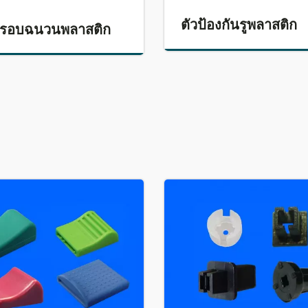
ตัวป้องกันรูพลาสติก
รอบฉนวนพลาสติก