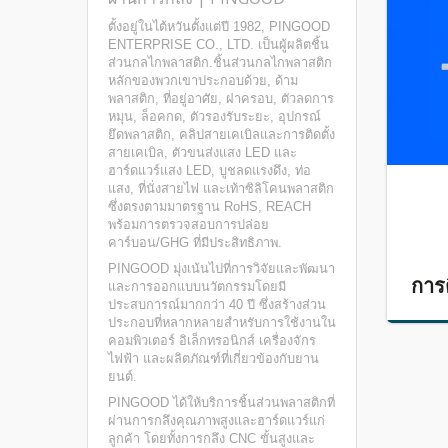
ตั้งอยู่ในไต้หวันตั้งแต่ปี 1982, PINGOOD
ENTERPRISE CO., LTD. เป็นผู้ผลิตชิ้น
ส่วนกลไกพลาสติก.ชิ้นส่วนกลไกพลาสติก
หลักของพวกเขาประกอบด้วย, ด้าม
พลาสติก, ที่อยู่อาศัย, ฝาครอบ, ตัวลดการ
หมุน, ล็อคกด, ตัวรองรับระยะ, อุปกรณ์
ยึดพลาสติก, คลิปสายเคเบิลและการติดตั้ง
สายเคเบิล, ตัวขนส่งแสง LED และ
ฮาร์ดแวร์แสง LED, บูชลดแรงดึง, ท่อ
แสง, ที่นั่งสายไฟ และเท้าซิลิโคนพลาสติก
ซึ่งตรงตามมาตรฐาน RoHS, REACH
พร้อมการตรวจสอบการปล่อย
คาร์บอน/GHG ที่มีประสิทธิภาพ.
PINGOOD มุ่งเน้นไปที่การวิจัยและพัฒนา
การ
และการออกแบบนวัตกรรมโดยมี
ประสบการณ์มากกว่า 40 ปี ซึ่งสร้างส่วน
ประกอบที่หลากหลายสำหรับการใช้งานใน
คอมพิวเตอร์ อิเล็กทรอนิกส์ เครื่องจักร
ไฟฟ้า และผลิตภัณฑ์ที่เกี่ยวข้องกับยาน
ยนต์.
PINGOOD ได้ให้บริการชิ้นส่วนพลาสติกที่
ผ่านการกลึงคุณภาพสูงและฮาร์ดแวร์แก่
ลูกค้า โดยทั้งการกลึง CNC ขั้นสูงและ