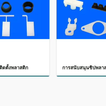
ติดตั้งพลาสติก
การสนับสนุนชิปพลาส