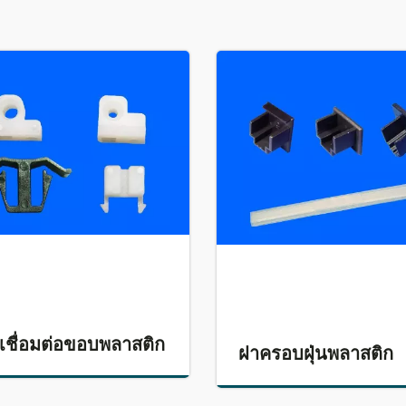
เชื่อมต่อขอบพลาสติก
ฝาครอบฝุ่นพลาสติก