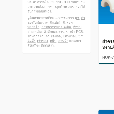
ประสบการณ์ 40 ปี PINGOOD รับประกัน
ว่าความต้องการของลูกค้าแต่ละรายจะได้
รับการตอบสนอง.
ดูชิ้นส่วนพลาสติกคุณภาพของเรา
บูช
,
ตัว
รองรับช่องว่าง
,
ดัมเปอร์
,
ตัวล็อค
พลาสติก
,
การจัดการสายเคเบิล
,
ที่หนีบ
สายเคเบิล
,
ตัวดึงแผงวงจร
,
รางนำ PCB
,
ขาพลาสติก
,
ตัวเชื่อมต่อ
,
แหวนรอง
,
บ้าน
,
ฝาคร
ติดตั้ง
,
เจ้าของ
,
หนีบ
,
อานม้า
และอย่า
ลังเลที่จะ
ติดต่อเรา
.
ทรานซ
HUK-