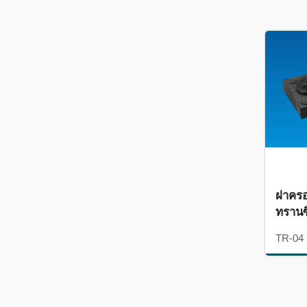
ฝาคร
ทรานซ
TR-04