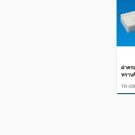
ฝาคร
ทรานซ
TR-03