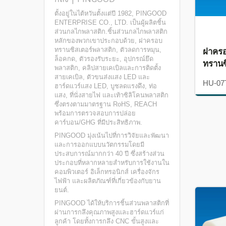
ตั้งอยู่ในไต้หวันตั้งแต่ปี 1982, PINGOOD
ENTERPRISE CO., LTD. เป็นผู้ผลิตชิ้น
ส่วนกลไกพลาสติก.ชิ้นส่วนกลไกพลาสติก
หลักของพวกเขาประกอบด้วย, ฝาครอบ
ฝาคร
ทรานซิสเตอร์พลาสติก, ตัวลดการหมุน,
ล็อคกด, ตัวรองรับระยะ, อุปกรณ์ยึด
ทรานซ
พลาสติก, คลิปสายเคเบิลและการติดตั้ง
สายเคเบิล, ตัวขนส่งแสง LED และ
HU-07
ฮาร์ดแวร์แสง LED, บูชลดแรงดึง, ท่อ
แสง, ที่นั่งสายไฟ และเท้าซิลิโคนพลาสติก
ซึ่งตรงตามมาตรฐาน RoHS, REACH
พร้อมการตรวจสอบการปล่อย
คาร์บอน/GHG ที่มีประสิทธิภาพ.
PINGOOD มุ่งเน้นไปที่การวิจัยและพัฒนา
และการออกแบบนวัตกรรมโดยมี
ประสบการณ์มากกว่า 40 ปี ซึ่งสร้างส่วน
ประกอบที่หลากหลายสำหรับการใช้งานใน
คอมพิวเตอร์ อิเล็กทรอนิกส์ เครื่องจักร
ไฟฟ้า และผลิตภัณฑ์ที่เกี่ยวข้องกับยาน
ยนต์.
PINGOOD ได้ให้บริการชิ้นส่วนพลาสติกที่
ผ่านการกลึงคุณภาพสูงและฮาร์ดแวร์แก่
ลูกค้า โดยทั้งการกลึง CNC ขั้นสูงและ