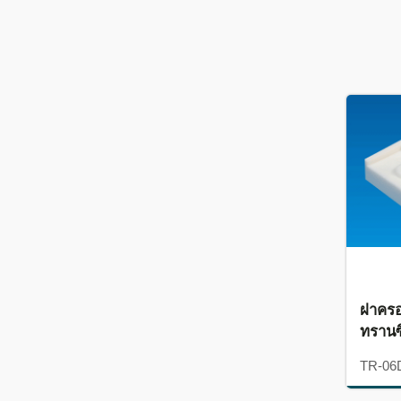
ฝาคร
ทรานซ
TR-06