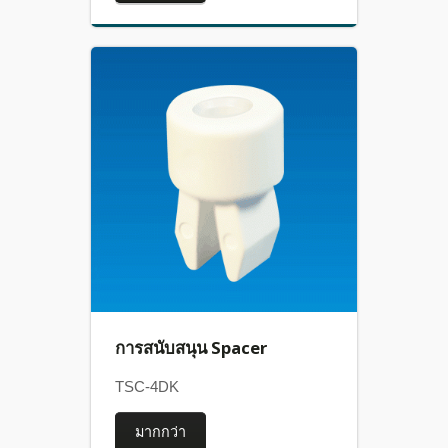
การสนับสนุน Spacer
TSC-4DK
มากกว่า