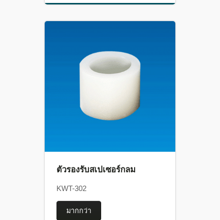
ตัวรองรับสเปเซอร์กลม
KWT-302
มากกว่า