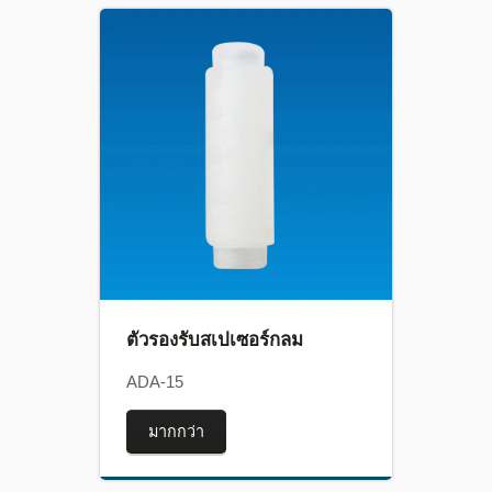
ตัวรองรับสเปเซอร์กลม
ADA-15
มากกว่า