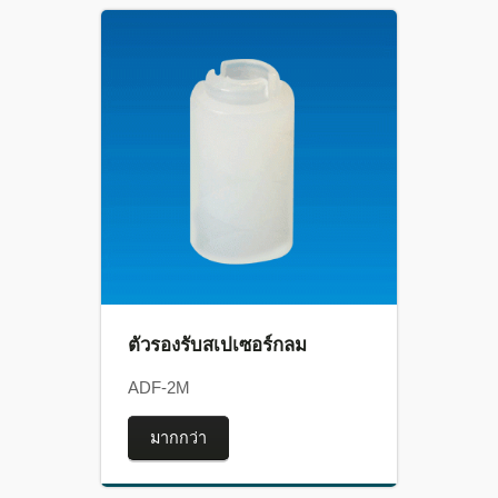
ตัวรองรับสเปเซอร์กลม
ADF-2M
มากกว่า