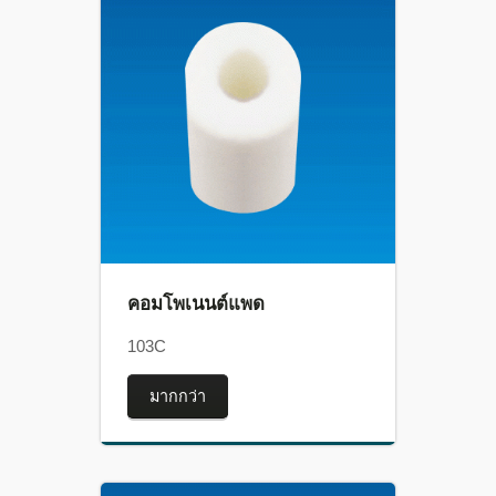
คอมโพเนนต์แพด
103C
มากกว่า