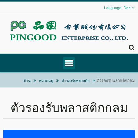
ไทย
ตัวรองรับพลาสติกกลม
บ้าน
หมวดหมู่
ตัวรองรับพลาสติก
ตัวรองรับพลาสติกกลม