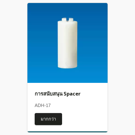
การสนับสนุน Spacer
ADH-17
มากกว่า