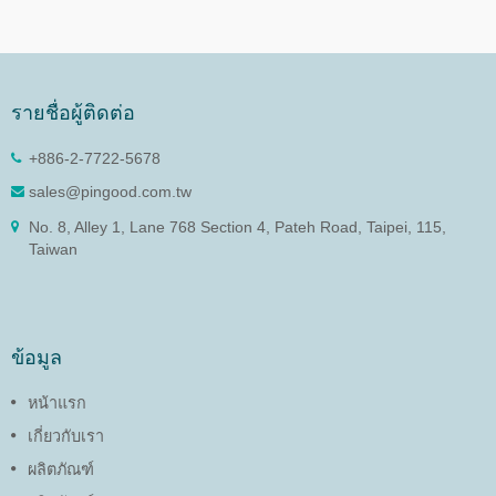
รายชื่อผู้ติดต่อ
+886-2-7722-5678
sales@pingood.com.tw
No. 8, Alley 1, Lane 768 Section 4, Pateh Road, Taipei, 115,
Taiwan
ข้อมูล
หน้าแรก
เกี่ยวกับเรา
ผลิตภัณฑ์