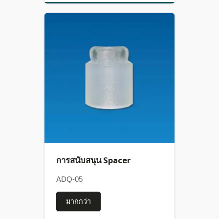
การสนับสนุน Spacer
ADQ-05
มากกว่า