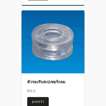
ตัวรองรับสเปเซอร์กลม
RS-2
มากกว่า