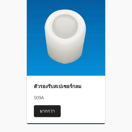
ตัวรองรับสเปเซอร์กลม
509A
มากกว่า