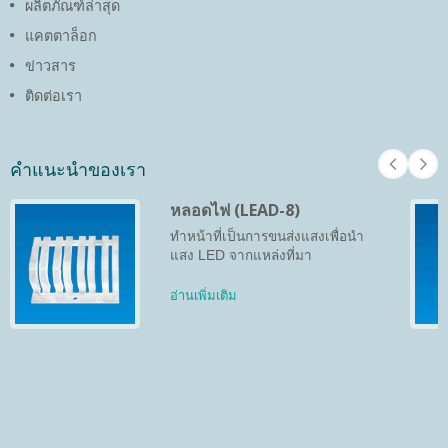
ผลิตภัณฑ์ล่าสุด
แคตตาล็อก
ข่าวสาร
ติดต่อเรา
คำแนะนำของเรา
หลอดไฟ (LEAD-8)
ทำหน้าที่เป็นการขนส่งแสงเพื่อนำ
แสง LED จากแหล่งที่มา
อ่านเพิ่มเติม