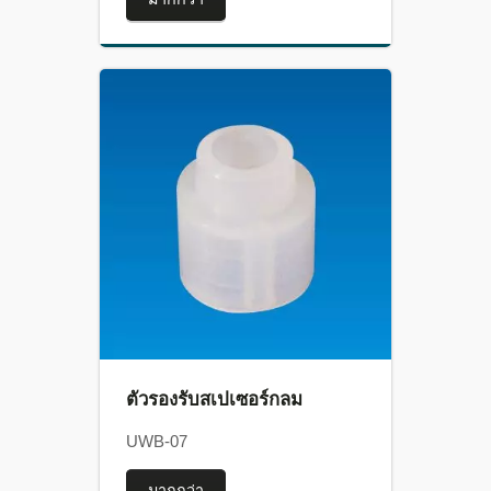
ตัวรองรับสเปเซอร์กลม
UWB-07
มากกว่า