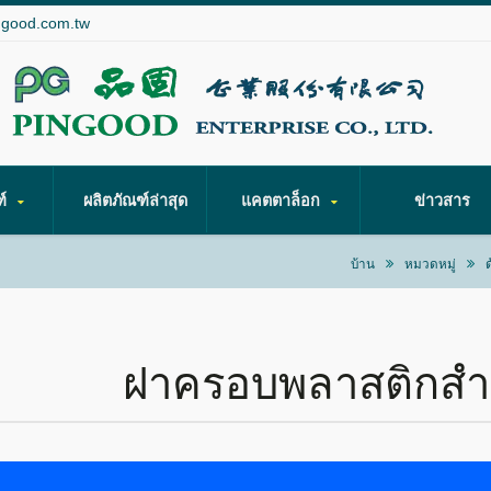
ngood.com.tw
ฑ์
ผลิตภัณฑ์ล่าสุด
แคตตาล็อก
ข่าวสาร
บ้าน
หมวดหมู่
ฝาครอบพลาสติกสำห