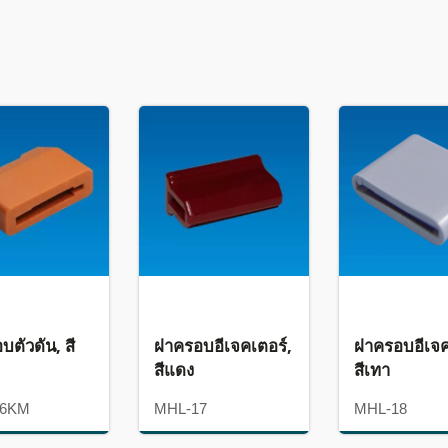
ตัวดัน, สี
ฝาครอบอีเจคเตอร์,
ฝาครอบอีเจค
สีแดง
สีเทา
16KM
MHL-17
MHL-18