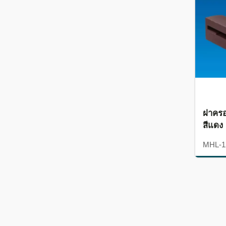
ฝาครอ
สีแดง
MHL-1