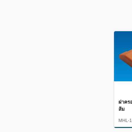
ฝาครอบ
ส้ม
MHL-