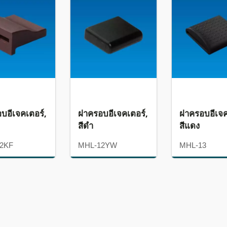
บอีเจคเตอร์,
ฝาครอบอีเจคเตอร์,
ฝาครอบอีเจค
สีดำ
สีแดง
2KF
MHL-12YW
MHL-13