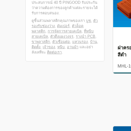
ประสบการณ์ 40 ปี PINGOOD รับประกัน
ว่าความต้องการของลูกค้าแต่ละรายจะได้
รับการตอบสนอง.
ดูชิ้นส่วนพลาสติกคุณภาพของเรา
บูช
,
ตัว
รองรับช่องว่าง
,
ดัมเปอร์
,
ตัวล็อค
พลาสติก
,
การจัดการสายเคเบิล
,
ที่หนีบ
สายเคเบิล
,
ตัวดึงแผงวงจร
,
รางนำ PCB
,
ขาพลาสติก
,
ตัวเชื่อมต่อ
,
แหวนรอง
,
บ้าน
,
ฝาครอ
ติดตั้ง
,
เจ้าของ
,
หนีบ
,
อานม้า
และอย่า
ลังเลที่จะ
ติดต่อเรา
.
สีดำ
MHL-1