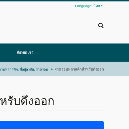
ไทย
ติดต่อเรา
ฝาครอบพลาสติกสำหรับดึงออก
ด้ามพลาสติก, ที่อยู่อาศัย, ฝาครอบ
รับดึงออก