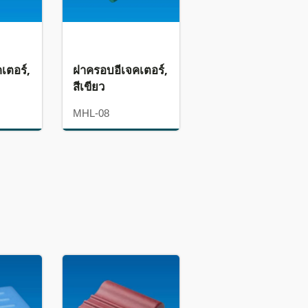
เตอร์,
ฝาครอบอีเจคเตอร์,
สีเขียว
MHL-08