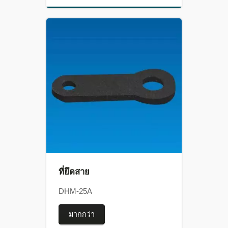
ที่ยึดสาย
DHM-25A
มากกว่า