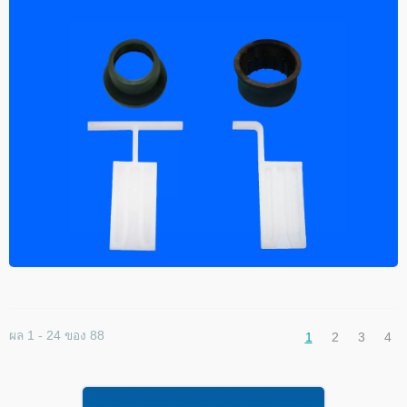
ผล 1 - 24 ของ 88
1
2
3
4