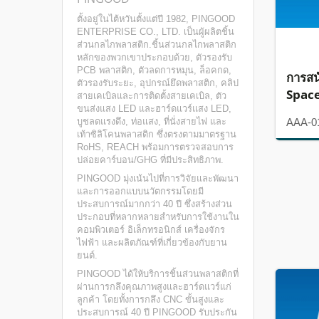
ตั้งอยู่ในไต้หวันตั้งแต่ปี 1982, PINGOOD
ENTERPRISE CO., LTD. เป็นผู้ผลิตชิ้น
ส่วนกลไกพลาสติก.ชิ้นส่วนกลไกพลาสติก
หลักของพวกเขาประกอบด้วย, ตัวรองรับ
PCB พลาสติก, ตัวลดการหมุน, ล็อคกด,
การสน
ตัวรองรับระยะ, อุปกรณ์ยึดพลาสติก, คลิป
Spac
สายเคเบิลและการติดตั้งสายเคเบิล, ตัว
ขนส่งแสง LED และฮาร์ดแวร์แสง LED,
บูชลดแรงดึง, ท่อแสง, ที่นั่งสายไฟ และ
AAA-0
เท้าซิลิโคนพลาสติก ซึ่งตรงตามมาตรฐาน
RoHS, REACH พร้อมการตรวจสอบการ
ปล่อยคาร์บอน/GHG ที่มีประสิทธิภาพ.
PINGOOD มุ่งเน้นไปที่การวิจัยและพัฒนา
และการออกแบบนวัตกรรมโดยมี
ประสบการณ์มากกว่า 40 ปี ซึ่งสร้างส่วน
ประกอบที่หลากหลายสำหรับการใช้งานใน
คอมพิวเตอร์ อิเล็กทรอนิกส์ เครื่องจักร
ไฟฟ้า และผลิตภัณฑ์ที่เกี่ยวข้องกับยาน
ยนต์.
PINGOOD ได้ให้บริการชิ้นส่วนพลาสติกที่
ผ่านการกลึงคุณภาพสูงและฮาร์ดแวร์แก่
ลูกค้า โดยทั้งการกลึง CNC ขั้นสูงและ
ประสบการณ์ 40 ปี PINGOOD รับประกัน