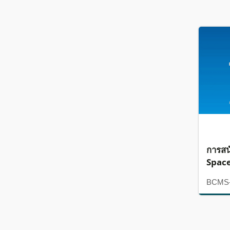
การสน
Spac
BCMS