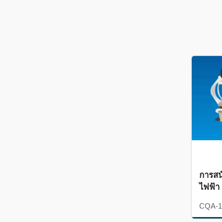
การสน
ไฟฟ้า
CQA-1