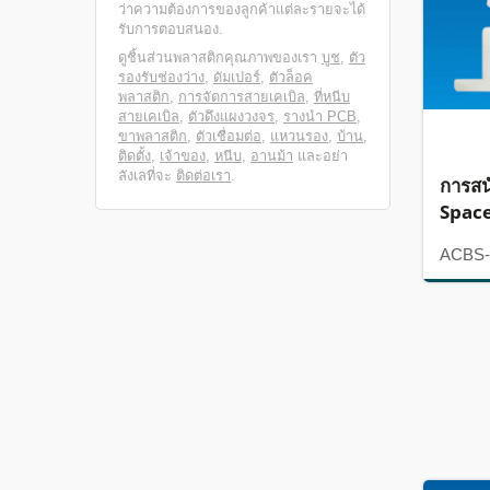
ว่าความต้องการของลูกค้าแต่ละรายจะได้
รับการตอบสนอง.
ดูชิ้นส่วนพลาสติกคุณภาพของเรา
บูช
,
ตัว
รองรับช่องว่าง
,
ดัมเปอร์
,
ตัวล็อค
พลาสติก
,
การจัดการสายเคเบิล
,
ที่หนีบ
สายเคเบิล
,
ตัวดึงแผงวงจร
,
รางนำ PCB
,
ขาพลาสติก
,
ตัวเชื่อมต่อ
,
แหวนรอง
,
บ้าน
,
ติดตั้ง
,
เจ้าของ
,
หนีบ
,
อานม้า
และอย่า
ลังเลที่จะ
ติดต่อเรา
.
การสน
Spac
ACBS