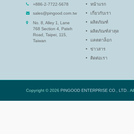
09)
ดัมเปอร์หมุน (PG-13)
+886-2-7722-5678
หน้าแรก
หน่งแผงและ
ฟังก์ชันของดัมเปอร์หมุนคือการ
sales@pingood.com.tw
เกี่ยวกับเรา
ทันที
ปกป้องอุปกรณ์อิเล็กทรอนิกส์ที่
ผลิตภัณฑ์
No. 8, Alley 1, Lane
บอบบางและยืดอายุผลิตภัณฑ์โดย
768 Section 4, Pateh
การลดความเร็วเพื่อป้องกันความ
ผลิตภัณฑ์ล่าสุด
Road, Taipei, 115,
เสียหายจากการปิดฝาและแผงเข้า
แคตตาล็อก
ถึง
Taiwan
ข่าวสาร
อ่านเพิ่มเติม
ติดต่อเรา
Copyright © 2026
PINGOOD ENTERPRISE CO., LTD.
. A