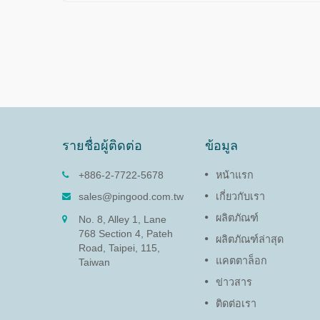
รายชื่อผู้ติดต่อ
ข้อมูล
09)
ดัมเปอร์หมุน (PG-13)
+886-2-7722-5678
หน้าแรก
หน่งแผงและ
ฟังก์ชันของดัมเปอร์หมุนคือการ
sales@pingood.com.tw
เกี่ยวกับเรา
ทันที
ปกป้องอุปกรณ์อิเล็กทรอนิกส์ที่
ผลิตภัณฑ์
No. 8, Alley 1, Lane
บอบบางและยืดอายุผลิตภัณฑ์โดย
768 Section 4, Pateh
การลดความเร็วเพื่อป้องกันความ
ผลิตภัณฑ์ล่าสุด
Road, Taipei, 115,
เสียหายจากการปิดฝาและแผงเข้า
แคตตาล็อก
ถึง
Taiwan
ข่าวสาร
อ่านเพิ่มเติม
ติดต่อเรา