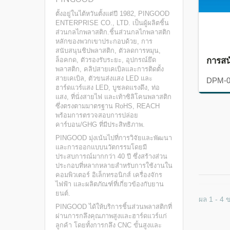
ตั้งอยู่ในไต้หวันตั้งแต่ปี 1982, PINGOOD
ENTERPRISE CO., LTD. เป็นผู้ผลิตชิ้น
ส่วนกลไกพลาสติก.ชิ้นส่วนกลไกพลาสติก
หลักของพวกเขาประกอบด้วย, การ
สนับสนุนชิปพลาสติก, ตัวลดการหมุน,
การสน
ล็อคกด, ตัวรองรับระยะ, อุปกรณ์ยึด
พลาสติก, คลิปสายเคเบิลและการติดตั้ง
สายเคเบิล, ตัวขนส่งแสง LED และ
DPM-
ฮาร์ดแวร์แสง LED, บูชลดแรงดึง, ท่อ
แสง, ที่นั่งสายไฟ และเท้าซิลิโคนพลาสติก
ซึ่งตรงตามมาตรฐาน RoHS, REACH
พร้อมการตรวจสอบการปล่อย
คาร์บอน/GHG ที่มีประสิทธิภาพ.
PINGOOD มุ่งเน้นไปที่การวิจัยและพัฒนา
และการออกแบบนวัตกรรมโดยมี
ประสบการณ์มากกว่า 40 ปี ซึ่งสร้างส่วน
ประกอบที่หลากหลายสำหรับการใช้งานใน
คอมพิวเตอร์ อิเล็กทรอนิกส์ เครื่องจักร
ไฟฟ้า และผลิตภัณฑ์ที่เกี่ยวข้องกับยาน
ยนต์.
ผล 1 - 4 
PINGOOD ได้ให้บริการชิ้นส่วนพลาสติกที่
ผ่านการกลึงคุณภาพสูงและฮาร์ดแวร์แก่
ลูกค้า โดยทั้งการกลึง CNC ขั้นสูงและ