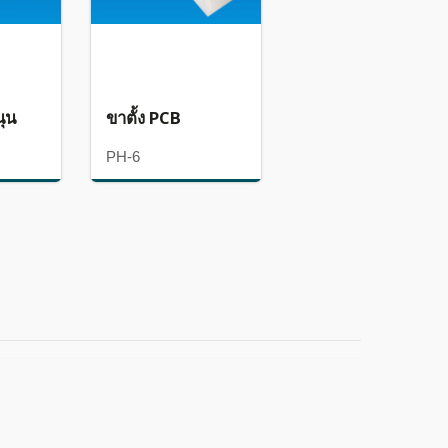
นุน
ขาตั้ง PCB
PH-6