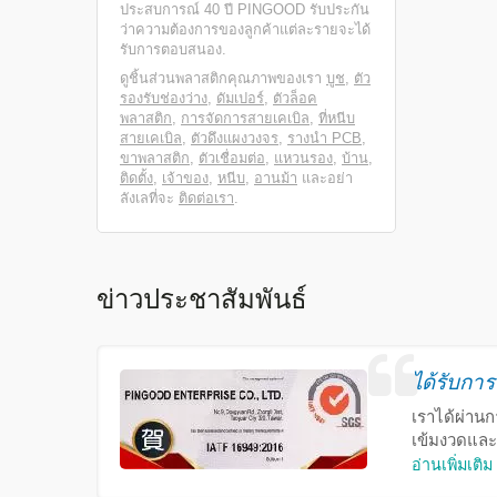
ประสบการณ์ 40 ปี PINGOOD รับประกัน
ว่าความต้องการของลูกค้าแต่ละรายจะได้
รับการตอบสนอง.
ดูชิ้นส่วนพลาสติกคุณภาพของเรา
บูช
,
ตัว
รองรับช่องว่าง
,
ดัมเปอร์
,
ตัวล็อค
พลาสติก
,
การจัดการสายเคเบิล
,
ที่หนีบ
สายเคเบิล
,
ตัวดึงแผงวงจร
,
รางนำ PCB
,
ขาพลาสติก
,
ตัวเชื่อมต่อ
,
แหวนรอง
,
บ้าน
,
ติดตั้ง
,
เจ้าของ
,
หนีบ
,
อานม้า
และอย่า
ลังเลที่จะ
ติดต่อเรา
.
ข่าวประชาสัมพันธ์
ได้รับกา
เราได้ผ่าน
เข้มงวดและ
อ่านเพิ่มเติม