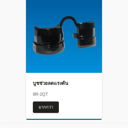
บูชช่วยลดแรงดัน
8R-2QT
มากกว่า