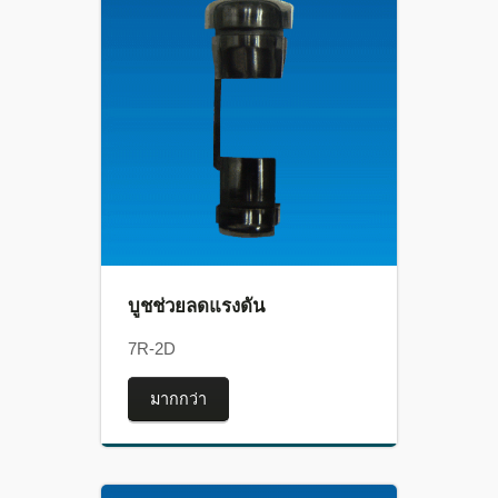
บูชช่วยลดแรงดัน
7R-2D
มากกว่า