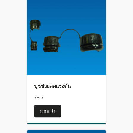
บูชช่วยลดแรงดัน
7R-7
มากกว่า