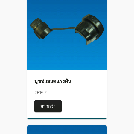
บูชช่วยลดแรงดัน
2RF-2
มากกว่า