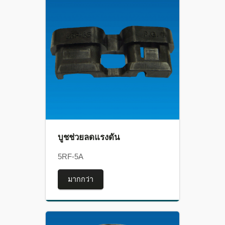
บูชช่วยลดแรงดัน
5RF-5A
มากกว่า