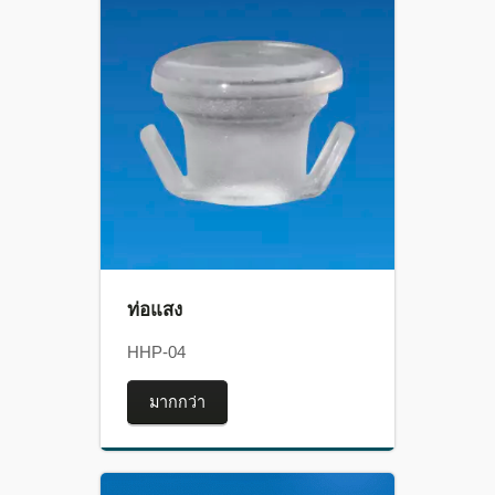
ท่อแสง
HHP-04
มากกว่า