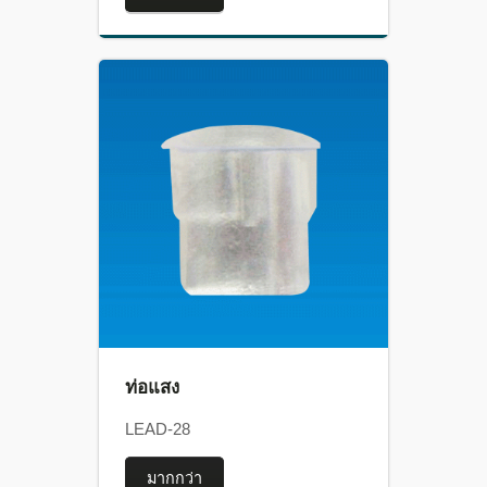
ท่อแสง
LEAD-28
มากกว่า