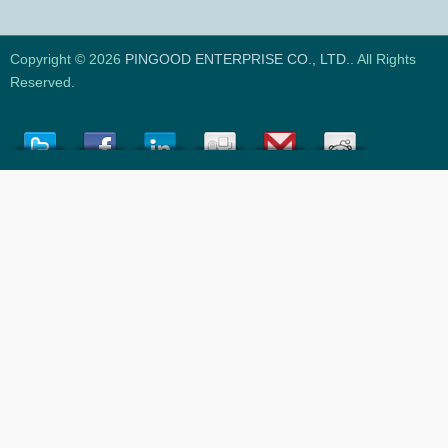
Copyright © 2026
PINGOOD ENTERPRISE CO., LTD.
. All Rights
Reserved.