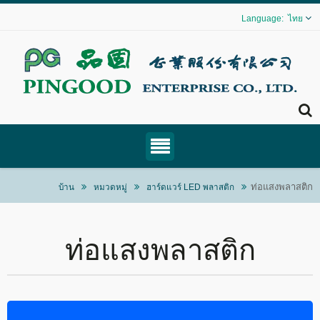
ไทย
ท่อแสงพลาสติก
บ้าน
หมวดหมู่
ฮาร์ดแวร์ LED พลาสติก
ท่อแสงพลาสติก