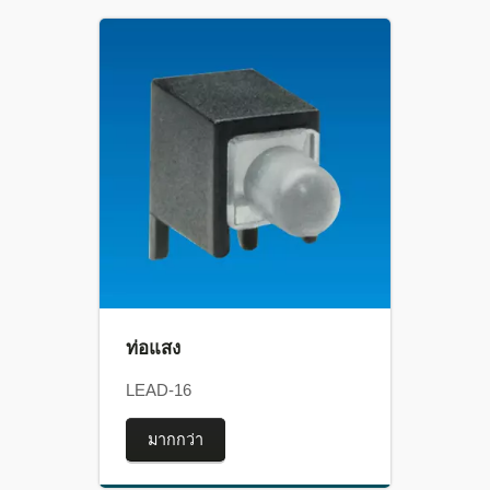
ท่อแสง
LEAD-16
มากกว่า