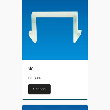
ปก
BHB-06
มากกว่า