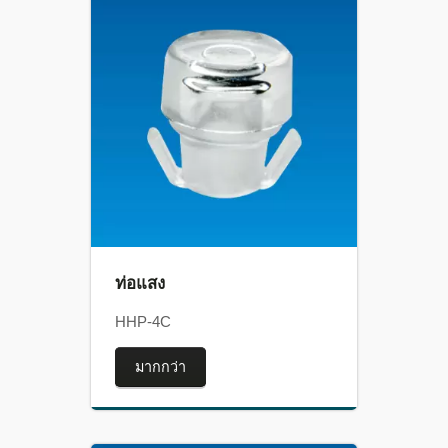
ท่อแสง
HHP-4C
มากกว่า