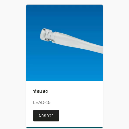
ท่อแสง
LEAD-15
มากกว่า