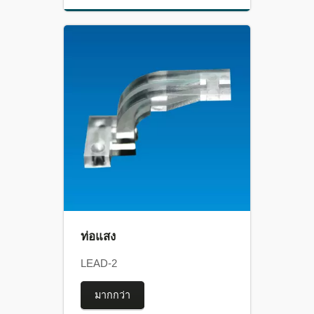
ท่อแสง
LEAD-2
มากกว่า