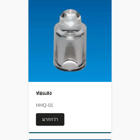
ท่อแสง
HHQ-01
มากกว่า