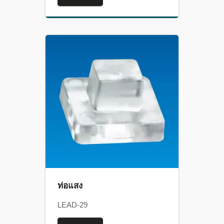
ท่อแสง
LEAD-29