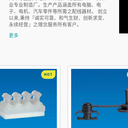
业专业制造厂。生产产品涵盖所有电脑、电
子、电机、汽车零件等所需之配线器材。 创立
以来,秉持『诚实可靠、和气生财、创新求变、
永续经营』之理念服务所有客户。
更多
HOT