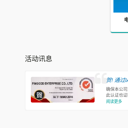
M.2卡固定扣(SRTD-4YR)
)
电
活动讯息
贺! 通过I
确保本公司对
此认证也证
阅读更多