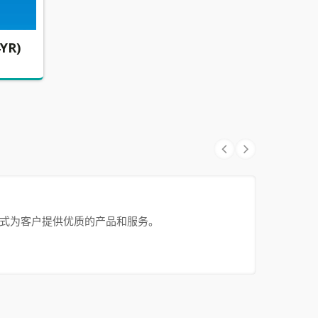
YR)
M.
电线固定座(CMR-8D)
谨的方式为客户提供优质的产品和服务。