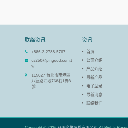
联络资讯
资讯
塑胶阻尼器(PG-13)
+886-2-2788-5767
首页
B板结合，
塑胶阻尼器的作用在于减缓面板
cs250@pingood.com.t
公司介绍
门盖闭合速度，避免易碎之面板
w
产品介绍
门盖于开启、闭合时因力道过大
115027 台北市南港區
受损并延长产品寿命。
最新产品
八德路四段768巷1弄8
电子型录
號
阅读更多
最新消息
联络我们
Copyright © 2026
品固企業股份有限公司
All Rights Reser