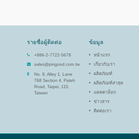
รายชื่อผู้ติดต่อ
ข้อมูล
09)
ดัมเปอร์หมุน (PG-13)
+886-2-7722-5678
หน้าแรก
หน่งแผงและ
ฟังก์ชันของดัมเปอร์หมุนคือการ
sales@pingood.com.tw
เกี่ยวกับเรา
ทันที
ปกป้องอุปกรณ์อิเล็กทรอนิกส์ที่
ผลิตภัณฑ์
No. 8, Alley 1, Lane
บอบบางและยืดอายุผลิตภัณฑ์โดย
768 Section 4, Pateh
การลดความเร็วเพื่อป้องกันความ
ผลิตภัณฑ์ล่าสุด
Road, Taipei, 115,
เสียหายจากการปิดฝาและแผงเข้า
แคตตาล็อก
ถึง
Taiwan
ข่าวสาร
อ่านเพิ่มเติม
ติดต่อเรา