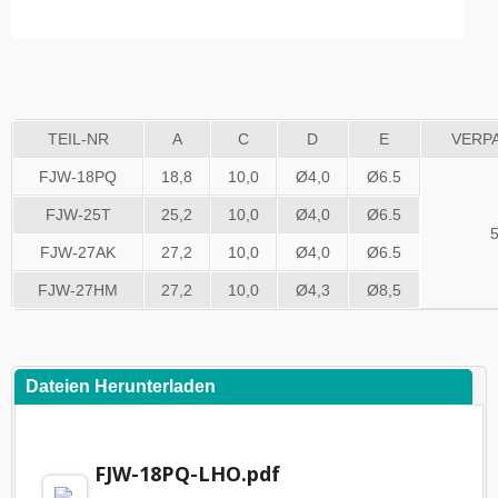
TEIL-NR
A
C
D
E
VERP
FJW-18PQ
18,8
10,0
Ø4,0
Ø6.5
FJW-25T
25,2
10,0
Ø4,0
Ø6.5
FJW-27AK
27,2
10,0
Ø4,0
Ø6.5
FJW-27HM
27,2
10,0
Ø4,3
Ø8,5
Dateien Herunterladen
FJW-18PQ-LHO.pdf