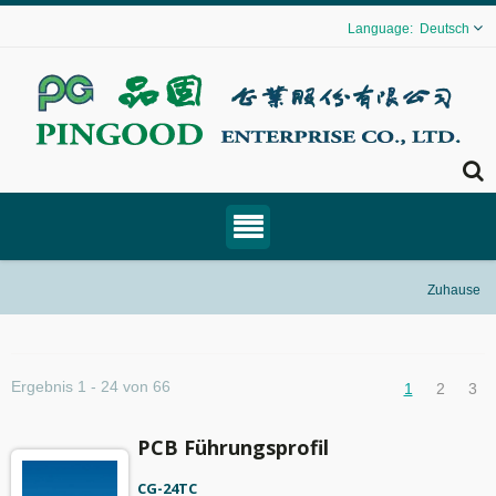
Deutsch
Zuhause
Ergebnis 1 - 24 von 66
1
2
3
PCB Führungsprofil
CG-24TC