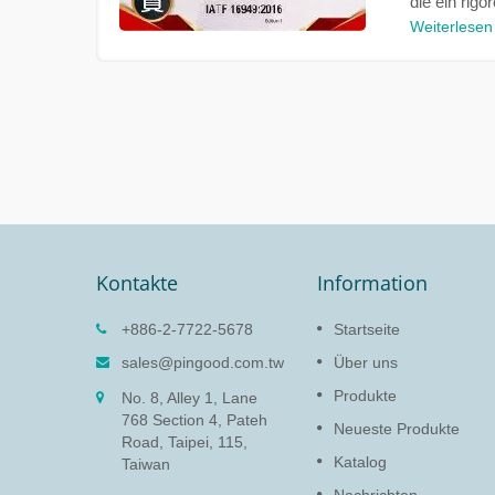
die ein rig
Weiterlesen
Kontakte
Information
 (LH-
Drehdämpfer (PG-13)
+886-2-7722-5678
Startseite
Die Funktion des Drehdämpfer
sales@pingood.com.tw
Über uns
besteht darin, empfindliche
 der
Produkte
No. 8, Alley 1, Lane
Elektronik zu schützen und die
ortiges
768 Section 4, Pateh
Lebensdauer des Produkts zu
atinen.
Neueste Produkte
Road, Taipei, 115,
verlängern, indem die
Katalog
Geschwindigkeit verlangsamt
Taiwan
wird, um Schäden...