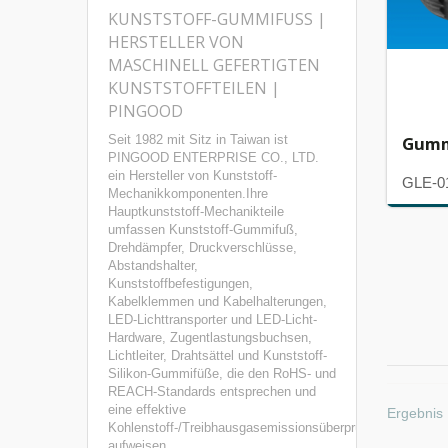
KUNSTSTOFF-GUMMIFUSS | H
ERSTELLER VON M
ASCHINELL GEFERTIGTEN K
UNSTSTOFFTEILEN | P
INGOOD
Gumm
Seit 1982 mit Sitz in Taiwan ist
PINGOOD ENTERPRISE CO., LTD.
ein Hersteller von Kunststoff-
GLE-0
Mechanikkomponenten.Ihre
Hauptkunststoff-Mechanikteile
umfassen Kunststoff-Gummifuß,
Drehdämpfer, Druckverschlüsse,
Abstandshalter,
Kunststoffbefestigungen,
Kabelklemmen und Kabelhalterungen,
LED-Lichttransporter und LED-Licht-
Hardware, Zugentlastungsbuchsen,
Lichtleiter, Drahtsättel und Kunststoff-
Silikon-Gummifüße, die den RoHS- und
REACH-Standards entsprechen und
eine effektive
Ergebnis 
Kohlenstoff-/Treibhausgasemissionsüberprüfung
aufweisen.