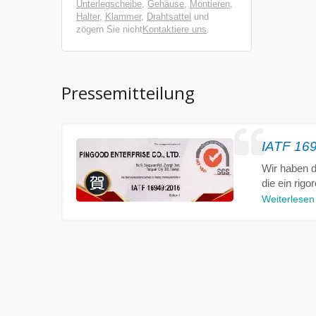
Unterlegscheibe
,
Gehäuse
,
Montieren
,
Halter
,
Klammer
,
Drahtsattel
und
zögern Sie nicht
Kontaktiere uns
.
Pressemitteilung
IATF 1694
Wir haben di
die ein rig
Weiterlesen