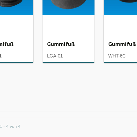
ifuß
Gummifuß
Gummifuß
1
LGA-01
WHT-6C
1 - 4 von 4