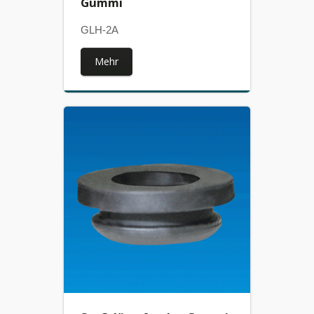
Gummi
GLH-2A
Mehr