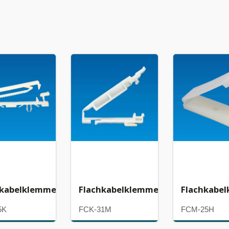
hkabelklemme
Flachkabelklemme
Flachkabe
5K
FCK-31M
FCM-25H