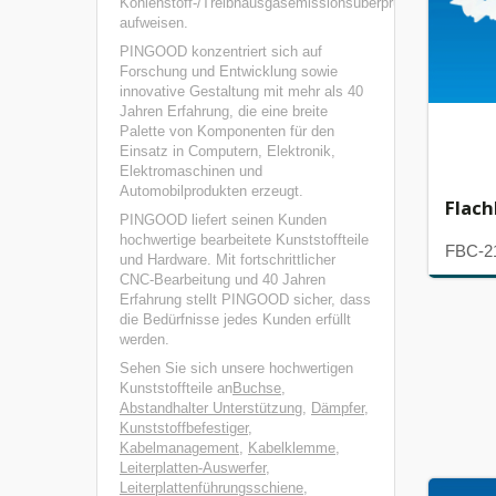
Kohlenstoff-/Treibhausgasemissionsüberprüfung
aufweisen.
PINGOOD konzentriert sich auf
Forschung und Entwicklung sowie
innovative Gestaltung mit mehr als 40
Jahren Erfahrung, die eine breite
Palette von Komponenten für den
Einsatz in Computern, Elektronik,
Elektromaschinen und
Automobilprodukten erzeugt.
Flac
PINGOOD liefert seinen Kunden
hochwertige bearbeitete Kunststoffteile
FBC-2
und Hardware. Mit fortschrittlicher
CNC-Bearbeitung und 40 Jahren
Erfahrung stellt PINGOOD sicher, dass
die Bedürfnisse jedes Kunden erfüllt
werden.
Sehen Sie sich unsere hochwertigen
Kunststoffteile an
Buchse
,
Abstandhalter Unterstützung
,
Dämpfer
,
Kunststoffbefestiger
,
Kabelmanagement
,
Kabelklemme
,
Leiterplatten-Auswerfer
,
Leiterplattenführungsschiene
,