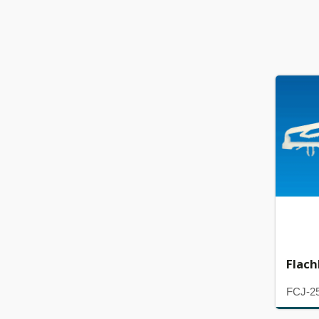
Flac
FCJ-2