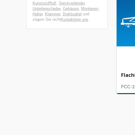
Kunststofffuß
,
Steckverbinder
,
Unterlegscheibe
,
Gehäuse
,
Montieren
,
Halter
,
Klammer
,
Drahtsattel
und
zögern Sie nicht
Kontaktiere uns
.
Flac
FCC-1