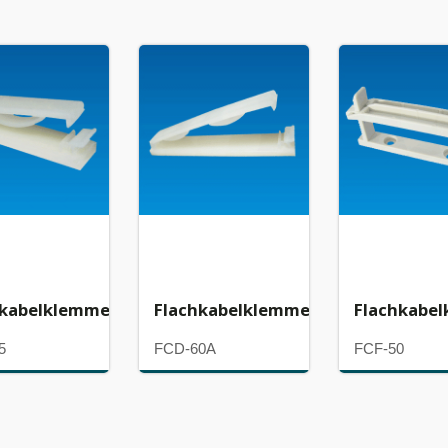
hkabelklemme
Flachkabelklemme
Flachkabe
5
FCD-60A
FCF-50