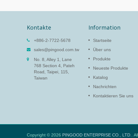
Kontakte
Information
 (LH-
Drehdämpfer (PG-13)
+886-2-7722-5678
Startseite
Die Funktion des Drehdämpfer
sales@pingood.com.tw
Über uns
besteht darin, empfindliche
 der
Produkte
No. 8, Alley 1, Lane
Elektronik zu schützen und die
ortiges
768 Section 4, Pateh
Lebensdauer des Produkts zu
atinen.
Neueste Produkte
Road, Taipei, 115,
verlängern, indem die
Katalog
Geschwindigkeit verlangsamt
Taiwan
wird, um Schäden...
Nachrichten
Weiterlesen
Kontaktieren Sie uns
Copyright © 2026
PINGOOD ENTERPRISE CO., LTD.
. A