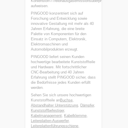
Kohlenstoff-/Treibhausgasemissionsüberprüfung
aufweisen.
PINGOOD konzentriert sich auf
Forschung und Entwicklung sowie
innovative Gestaltung mit mehr als 40
Jahren Erfahrung, die eine breite
Palette von Komponenten für den
Einsatz in Computern, Elektronik,
Elektromaschinen und
Automobilprodukten erzeugt.
PINGOOD liefert seinen Kunden
hochwertige bearbeitete Kunststoffteile
und Hardware. Mit fortschrittlicher
CNC-Bearbeitung und 40 Jahren
Erfahrung stellt PINGOOD sicher, dass
die Bedürfnisse jedes Kunden erfüllt
werden.
Sehen Sie sich unsere hochwertigen
Kunststoffteile an
Buchse
,
Abstandhalter Unterstützung
,
Dämpfer
,
Kunststoffbefestiger
,
Kabelmanagement
,
Kabelklemme
,
Leiterplatten-Auswerfer
,
Leiterplattenführungsschiene
,