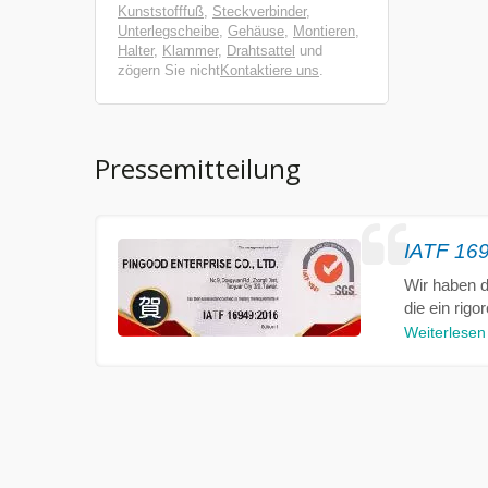
Kunststofffuß
,
Steckverbinder
,
Unterlegscheibe
,
Gehäuse
,
Montieren
,
Halter
,
Klammer
,
Drahtsattel
und
zögern Sie nicht
Kontaktiere uns
.
Pressemitteilung
IATF 1694
Wir haben di
die ein rig
Weiterlesen