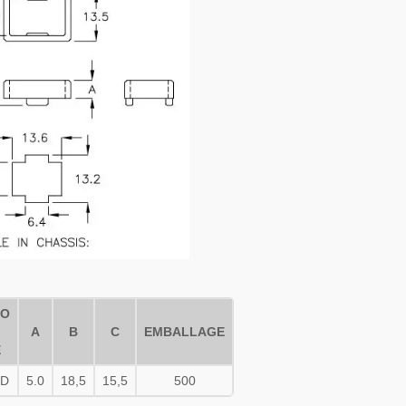
RO
A
B
C
EMBALLAGE
E
5D
5.0
18,5
15,5
500