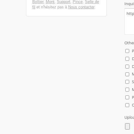
Boîtier
,
Mont
,
Support
,
Pince
,
Selle de
fil
et n'hésitez pas à
Nous contacter
.