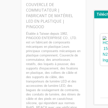
COUVERCLE DE
COMMUTATEUR |
Téléc
FABRICANT DE MATÉRIEL
LED EN PLASTIQUE |
PINGOOD
Établie à Taïwan depuis 1982,
PINGOOD ENTERPRISE CO., LTD.
est un fabricant de composants
mécaniques en plastique.Leurs
principaux composants mécaniques en
plastique comprennent, Couvercle de
commutateur, des amortisseurs
rotatifs, des loquets à pousser, des
supports d'espacement, des fixations
en plastique, des colliers de câble et
des supports de câble, des
transporteurs de lumière LED et des
accessoires de lumière LED, des
bagues de soulagement de contrainte,
des conduits de lumière, des étriers de
câble et des pieds en caoutchouc
silicone, qui répondent aux normes
RoHS, REACH avec une vérification