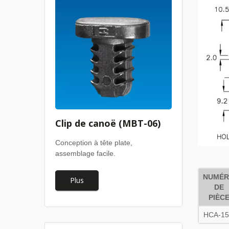
Clip de canoë (MBT-06)
Conception à tête plate,
assemblage facile.
NUMÉ
Plus
DE
PIÈC
HCA-1