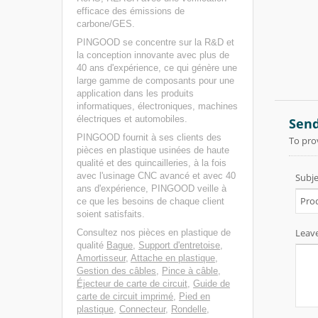
efficace des émissions de
carbone/GES.
PINGOOD se concentre sur la R&D et
la conception innovante avec plus de
40 ans d'expérience, ce qui génère une
large gamme de composants pour une
application dans les produits
informatiques, électroniques, machines
électriques et automobiles.
PINGOOD fournit à ses clients des
pièces en plastique usinées de haute
qualité et des quincailleries, à la fois
avec l'usinage CNC avancé et avec 40
ans d'expérience, PINGOOD veille à
ce que les besoins de chaque client
soient satisfaits.
Consultez nos pièces en plastique de
qualité
Bague
,
Support d'entretoise
,
Amortisseur
,
Attache en plastique
,
Gestion des câbles
,
Pince à câble
,
Éjecteur de carte de circuit
,
Guide de
carte de circuit imprimé
,
Pied en
plastique
,
Connecteur
,
Rondelle
,