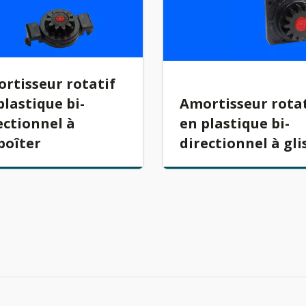
rtisseur rotatif
plastique bi-
Amortisseur rotat
ectionnel à
en plastique bi-
oîter
directionnel à gli