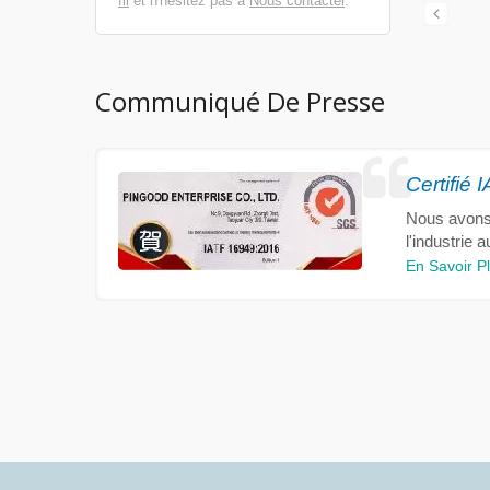
fil
et n'hésitez pas à
Nous contacter
.
Communiqué De Presse
Certifié
Nous avons 
l'industrie 
En Savoir P