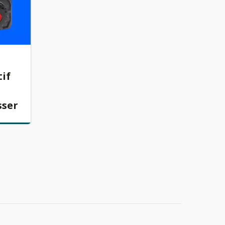
if
sser