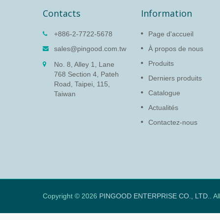
Contacts
Information
hement
Amortisseur rotatif (PG-
+886-2-7722-5678
Page d'accueil
13)
sales@pingood.com.tw
À propos de nous
iser la
La fonction de l'amortisseur
Produits
No. 8, Alley 1, Lane
assembler
rotatif est de protéger les
768 Section 4, Pateh
s PCB.
appareils électroniques délicats
Derniers produits
Road, Taipei, 115,
et de prolonger la durée de vie
Catalogue
Taiwan
du produit en ralentissant la
vitesse pour éviter les
Actualités
dommages...
Contactez-nous
En Savoir Plus
Copyright © 2026
PINGOOD ENTERPRISE CO., LTD.
. A