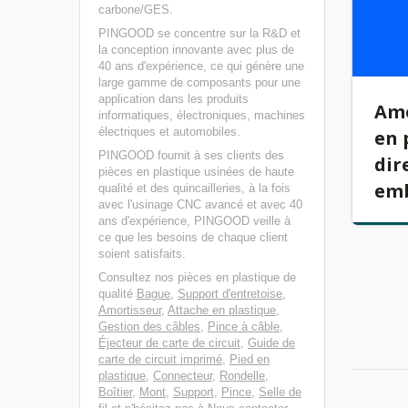
carbone/GES.
PINGOOD se concentre sur la R&D et
la conception innovante avec plus de
40 ans d'expérience, ce qui génère une
large gamme de composants pour une
application dans les produits
Amo
informatiques, électroniques, machines
électriques et automobiles.
en 
PINGOOD fournit à ses clients des
dir
pièces en plastique usinées de haute
emb
qualité et des quincailleries, à la fois
avec l'usinage CNC avancé et avec 40
ans d'expérience, PINGOOD veille à
ce que les besoins de chaque client
soient satisfaits.
Consultez nos pièces en plastique de
qualité
Bague
,
Support d'entretoise
,
Amortisseur
,
Attache en plastique
,
Gestion des câbles
,
Pince à câble
,
Éjecteur de carte de circuit
,
Guide de
carte de circuit imprimé
,
Pied en
plastique
,
Connecteur
,
Rondelle
,
Boîtier
,
Mont
,
Support
,
Pince
,
Selle de