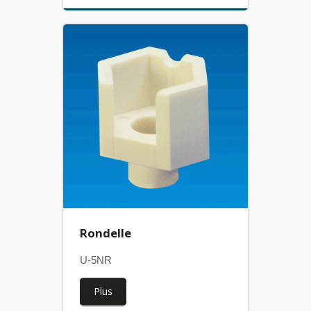
Rondelle
U-5NR
Plus