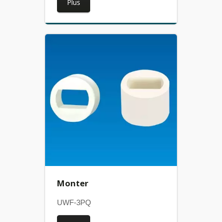
Plus
Monter
UWF-3PQ