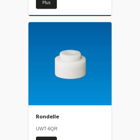
Plus
Rondelle
UWT-6QR