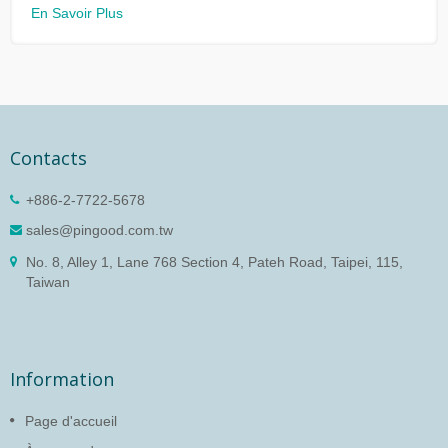
En Savoir Plus
Contacts
+886-2-7722-5678
sales@pingood.com.tw
No. 8, Alley 1, Lane 768 Section 4, Pateh Road, Taipei, 115,
Taiwan
Information
Page d'accueil