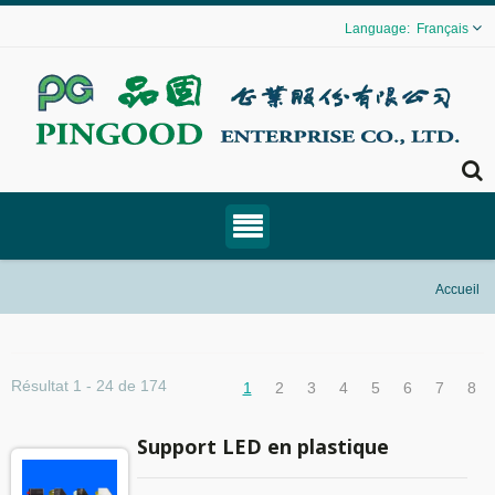
Français
Accueil
Résultat 1 - 24 de 174
1
2
3
4
5
6
7
8
Support LED en plastique