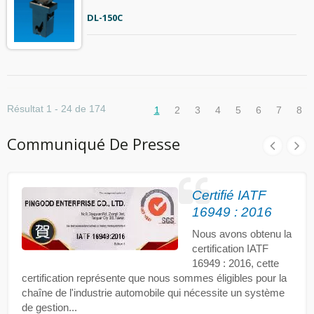
DL-150C
Résultat 1 - 24 de 174
1
2
3
4
5
6
7
8
Communiqué De Presse
Certifié IATF
16949 : 2016
Nous avons obtenu la
certification IATF
16949 : 2016, cette
certification représente que nous sommes éligibles pour la
chaîne de l'industrie automobile qui nécessite un système
de gestion...