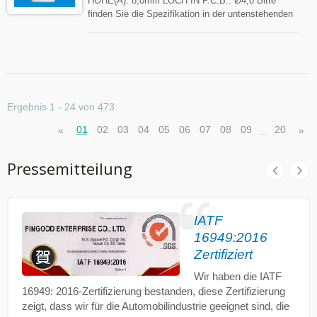
HÖHE(A): 8,0mm LOCH IN P.C.B.: Ø4,0 Bitte
finden Sie die Spezifikation in der untenstehenden
Tabelle zu Ihrer Referenz. Abstandshalter können
mit MOQ angepasst werden.
Ergebnis 1 - 24 von 473
01
02
03
04
05
06
07
08
09
20
«
»
…
Pressemitteilung
IATF
16949:2016
Zertifiziert
Wir haben die IATF
16949: 2016-Zertifizierung bestanden, diese Zertifizierung
zeigt, dass wir für die Automobilindustrie geeignet sind, die