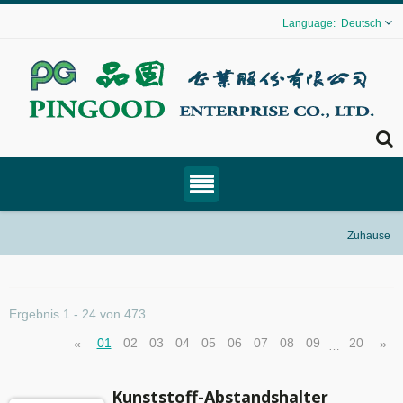
Deutsch
Zuhause
Ergebnis 1 - 24 von 473
01
02
03
04
05
06
07
08
09
20
«
»
…
Kunststoff-Abstandshalter