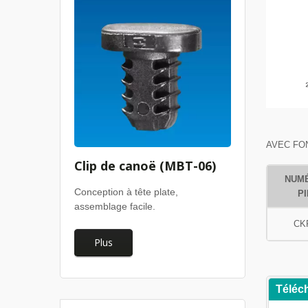
AVEC FO
Clip de canoë (MBT-06)
NUM
Conception à tête plate,
P
assemblage facile.
CK
Plus
Téléc