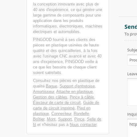
la conception innovante avec plus de
40 ans d'expérience, ce qui génère une
large gamme de composants pour une
application dans les produits
informatiques, électroniques, machines
électriques et automobiles.
PINGOOD fournit à ses clients des
pièces en plastique usinées de haute
qualité et des quincailleries, à la fois
avec l'usinage CNC avancé et avec 40
ans d'expérience, PINGOOD veille à
ce que les besoins de chaque client
soient satisfaits.
Consultez nos pièces en plastique de
qualité
Bague
,
Support d'entretoise
,
Amortisseur
,
Attache en plastique
,
Gestion des câbles
,
Pince à câble
,
Éjecteur de carte de circuit
,
Guide de
carte de circuit imprimé
,
Pied en
plastique
,
Connecteur
,
Rondelle
,
Boîtier
,
Mont
,
Support
,
Pince
,
Selle de
fil
et n'hésitez pas à
Nous contacter
.