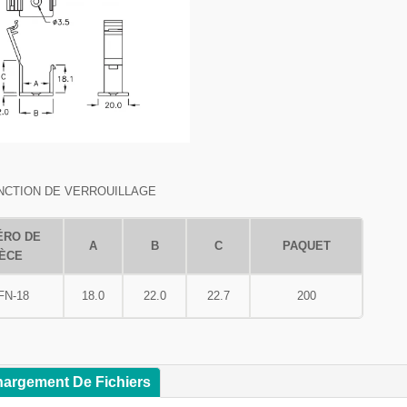
NCTION DE VERROUILLAGE
ÉRO DE
A
B
C
PAQUET
IÈCE
FN-18
18.0
22.0
22.7
200
hargement De Fichiers