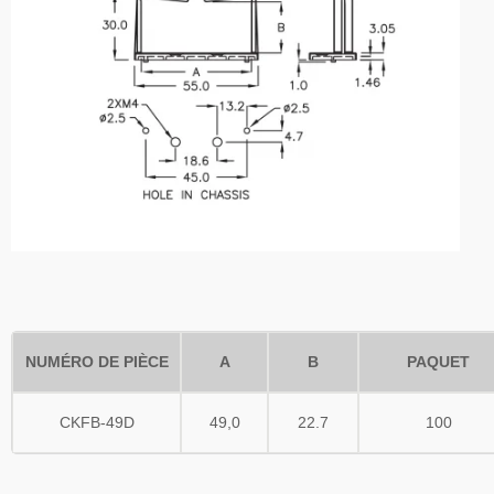
NUMÉRO DE PIÈCE
A
B
PAQUET
CKFB-49D
49,0
22.7
100