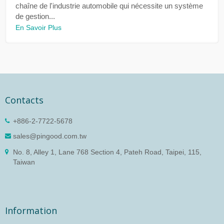
chaîne de l'industrie automobile qui nécessite un système
de gestion...
En Savoir Plus
Contacts
+886-2-7722-5678
sales@pingood.com.tw
No. 8, Alley 1, Lane 768 Section 4, Pateh Road, Taipei, 115,
Taiwan
Information