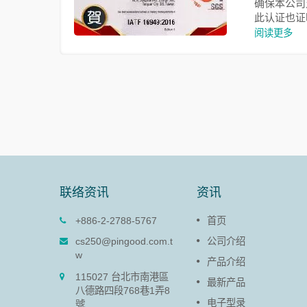
确保本公司对
此认证也证
阅读更多
联络资讯
资讯
塑胶阻尼器(PG-13)
+886-2-2788-5767
首页
B板结合，
塑胶阻尼器的作用在于减缓面板
cs250@pingood.com.t
公司介绍
门盖闭合速度，避免易碎之面板
w
产品介绍
门盖于开启、闭合时因力道过大
115027 台北市南港區
受损并延长产品寿命。
最新产品
八德路四段768巷1弄8
电子型录
號
阅读更多