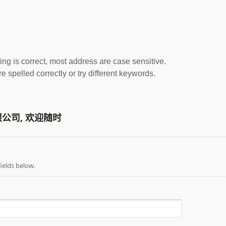
ing is correct, most address are case sensitive.
 spelled correctly or try different keywords.
公司, 欢迎随时