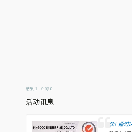
结果 1 - 0 的 0
活动讯息
贺! 通过I