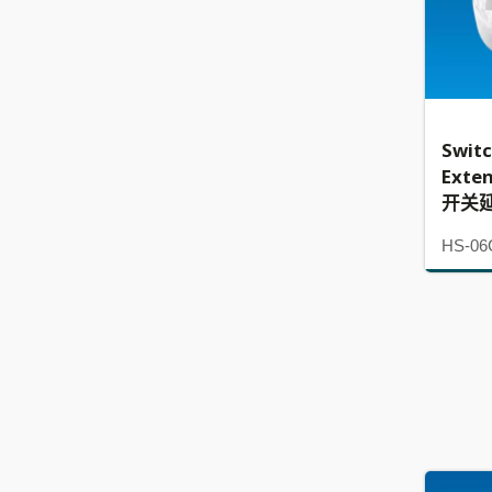
Swit
Exte
开关
HS-06