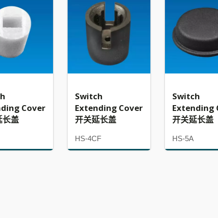
ch
Switch
Switch
nding Cover
Extending Cover
Extending 
延长盖
开关延长盖
开关延长盖
HS-4CF
HS-5A