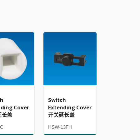
ch
Switch
nding Cover
Extending Cover
延长盖
开关延长盖
7C
HSW-13FH