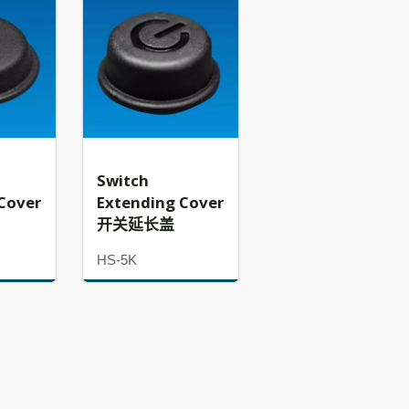
Switch
Cover
Extending Cover
开关延长盖
HS-5K