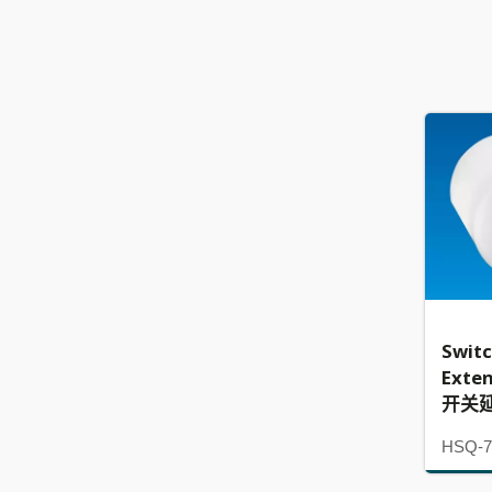
Swit
Exte
开关
HSQ-