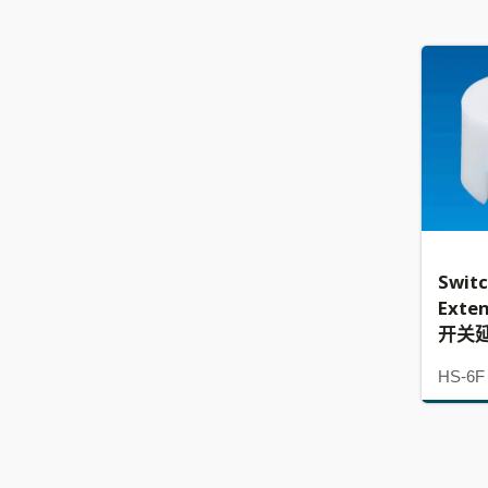
Swit
Exte
开关
HS-6F