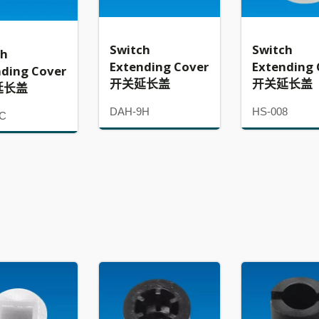
Switch
Switch
ch
Extending Cover
Extending 
nding Cover
开关延长盖
开关延长盖
延长盖
DAH-9H
HS-008
KC