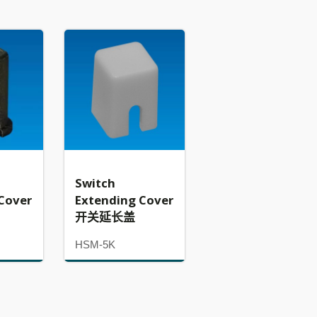
Switch
Cover
Extending Cover
开关延长盖
HSM-5K