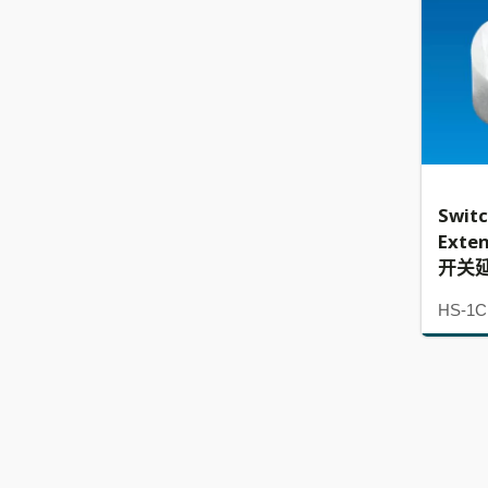
Swit
Exte
开关
HS-1C