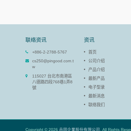
联络资讯
资讯
塑胶阻尼器(PG-13)
+886-2-2788-5767
首页
B板结合，
塑胶阻尼器的作用在于减缓面板
cs250@pingood.com.t
公司介绍
门盖闭合速度，避免易碎之面板
w
产品介绍
门盖于开启、闭合时因力道过大
115027 台北市南港區
受损并延长产品寿命。
最新产品
八德路四段768巷1弄8
电子型录
號
阅读更多
最新消息
联络我们
Copyright © 2026
品固企業股份有限公司
. All Rights Rese