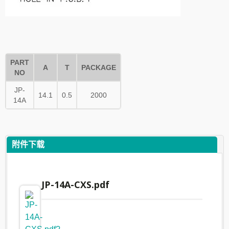
PART
A
T
PACKAGE
NO
JP-
14.1
0.5
2000
14A
附件下载
JP-14A-CXS.pdf