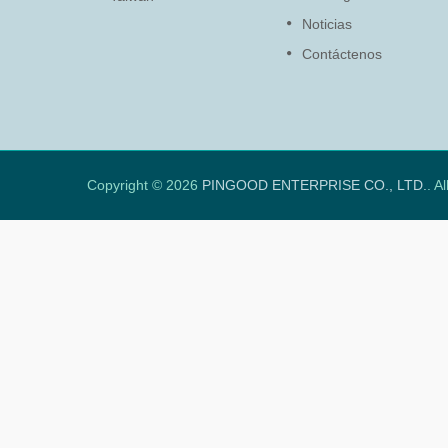
el cierre de la tapa y el panel...
Noticias
Contáctenos
Leer Más
Copyright © 2026
PINGOOD ENTERPRISE CO., LTD.
. A