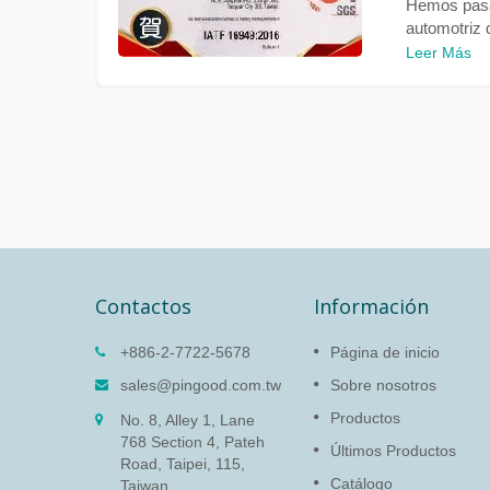
Hemos pasad
automotriz 
Leer Más
Contactos
Información
LH-009)
Amortiguador rotativo
+886-2-7722-5678
Página de inicio
(PG-13)
a
sales@pingood.com.tw
Sobre nosotros
ir 2
La función del amortiguador
Productos
No. 8, Alley 1, Lane
so al
rotativo es proteger la
768 Section 4, Pateh
electrónica delicada y prolonga
Últimos Productos
Road, Taipei, 115,
la vida del producto al ralentiza
Catálogo
Taiwan
la velocidad para evitar daños 