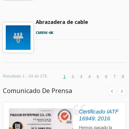
Abrazadera de cable
CMRW-6K
Resultado 1 - 24 de 176
1
2
3
4
5
6
7
8
Comunicado De Prensa
Certificado IATF
16949: 2016
Hemos pasado la