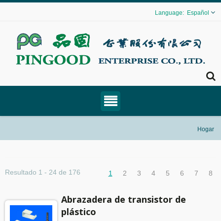
Español
Hogar
Resultado 1 - 24 de 176
1
2
3
4
5
6
7
8
Abrazadera de transistor de
plástico