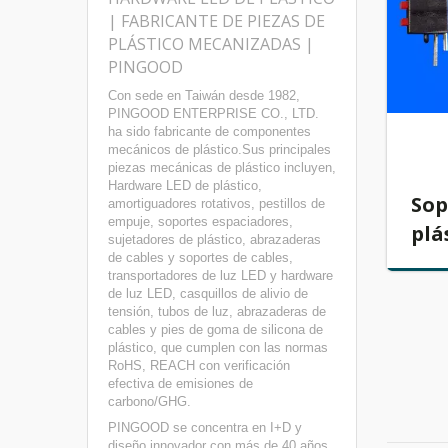
| FABRICANTE DE PIEZAS DE
PLÁSTICO MECANIZADAS |
PINGOOD
Con sede en Taiwán desde 1982,
PINGOOD ENTERPRISE CO., LTD.
ha sido fabricante de componentes
mecánicos de plástico.Sus principales
piezas mecánicas de plástico incluyen,
Hardware LED de plástico,
Sop
amortiguadores rotativos, pestillos de
empuje, soportes espaciadores,
plá
sujetadores de plástico, abrazaderas
de cables y soportes de cables,
transportadores de luz LED y hardware
de luz LED, casquillos de alivio de
tensión, tubos de luz, abrazaderas de
cables y pies de goma de silicona de
plástico, que cumplen con las normas
RoHS, REACH con verificación
efectiva de emisiones de
carbono/GHG.
PINGOOD se concentra en I+D y
diseño innovador con más de 40 años