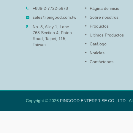
LH-009)
Amortiguador rotativo
+886-2-7722-5678
Página de inicio
(PG-13)
a
sales@pingood.com.tw
Sobre nosotros
ir 2
La función del amortiguador
Productos
No. 8, Alley 1, Lane
so al
rotativo es proteger la
768 Section 4, Pateh
electrónica delicada y prolonga
Últimos Productos
Road, Taipei, 115,
la vida del producto al ralentiza
Catálogo
Taiwan
la velocidad para evitar daños 
el cierre de la tapa y el panel...
Noticias
Contáctenos
Leer Más
Copyright © 2026
PINGOOD ENTERPRISE CO., LTD.
. A