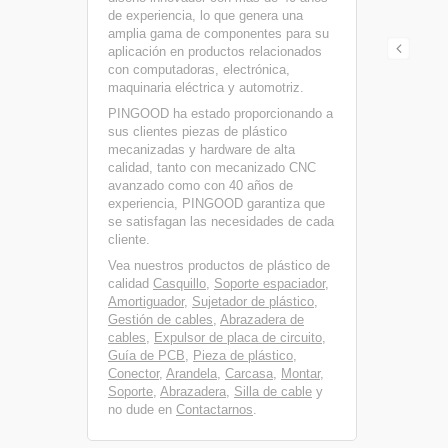
de experiencia, lo que genera una
amplia gama de componentes para su
aplicación en productos relacionados
con computadoras, electrónica,
maquinaria eléctrica y automotriz.
PINGOOD ha estado proporcionando a
sus clientes piezas de plástico
mecanizadas y hardware de alta
calidad, tanto con mecanizado CNC
avanzado como con 40 años de
experiencia, PINGOOD garantiza que
se satisfagan las necesidades de cada
cliente.
Vea nuestros productos de plástico de
calidad
Casquillo
,
Soporte espaciador
,
Amortiguador
,
Sujetador de plástico
,
Gestión de cables
,
Abrazadera de
cables
,
Expulsor de placa de circuito
,
Guía de PCB
,
Pieza de plástico
,
Conector
,
Arandela
,
Carcasa
,
Montar
,
Soporte
,
Abrazadera
,
Silla de cable
y
no dude en
Contactarnos
.