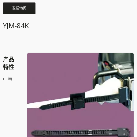
发送询问
YJM-84K
产品
特性
与