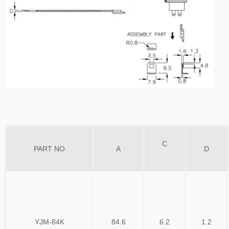
C
PART NO
A
D
YJM-84K
84.6
6.2
1.2