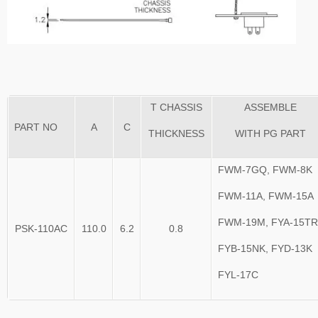
T CHASSIS
ASSEMBLE
PART NO
A
C
THICKNESS
WITH PG PART
FWM-7GQ, FWM-8K
FWM-11A, FWM-15A
FWM-19M, FYA-15TR
PSK-110AC
110.0
6.2
0.8
FYB-15NK, FYD-13K
FYL-17C