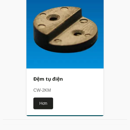
Đệm tụ điện
CW-2KM
Hơn