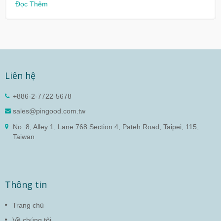
Đọc Thêm
Liên hệ
+886-2-7722-5678
sales@pingood.com.tw
No. 8, Alley 1, Lane 768 Section 4, Pateh Road, Taipei, 115,
Taiwan
Thông tin
Trang chủ
Về chúng tôi