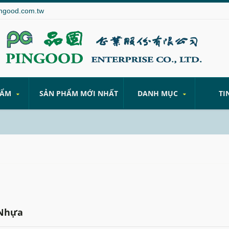
ngood.com.tw
HẨM
SẢN PHẨM MỚI NHẤT
DANH MỤC
TI
 Nhựa