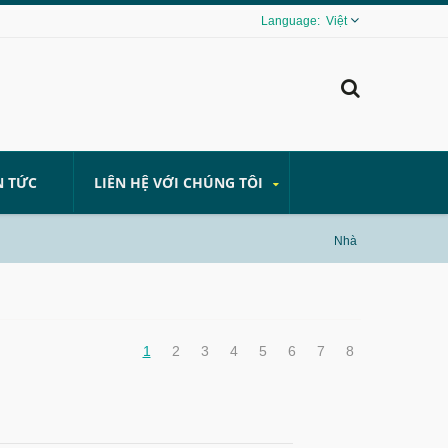
Việt
N TỨC
LIÊN HỆ VỚI CHÚNG TÔI
Nhà
1
2
3
4
5
6
7
8