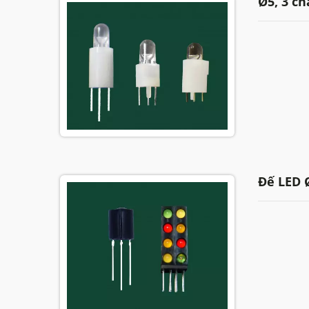
Ø5, 3 ch
Đế LED 