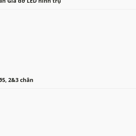
ân Giá đỡ LED hình trụ
Ø5, 2&3 chân