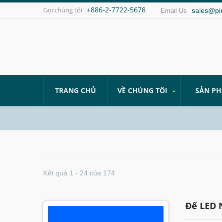
+886-2-7722-5678
Gọi chúng tôi
sales@pi
Email Us
TRANG CHỦ
VỀ CHÚNG TÔI
SẢN P
Kết quả 1 - 24 của 174
Đế LED