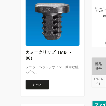
カヌークリップ（MBT-
06）
部品
フラットヘッドデザイン、簡単な組
番号
み立て。
CWD-
01
もっと
ファ