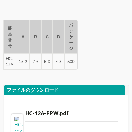
パ
部
ッ
品
A
B
C
D
ケ
番
ー
号
ジ
HC-
15.2
7.6
5.3
4.3
500
12A
ファイルのダウンロード
HC-12A-PPW.pdf