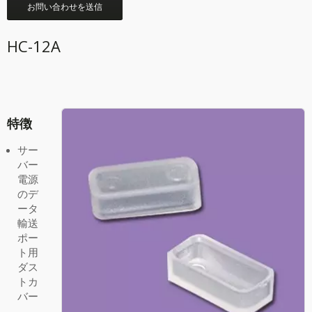
お問い合わせを送信
HC-12A
特徴
サー
バー
電源
のデ
ータ
輸送
ポー
ト用
ダス
トカ
バー