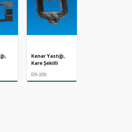
ğı,
Kenar Yastığı,
Kare Şekilli
DS-10S