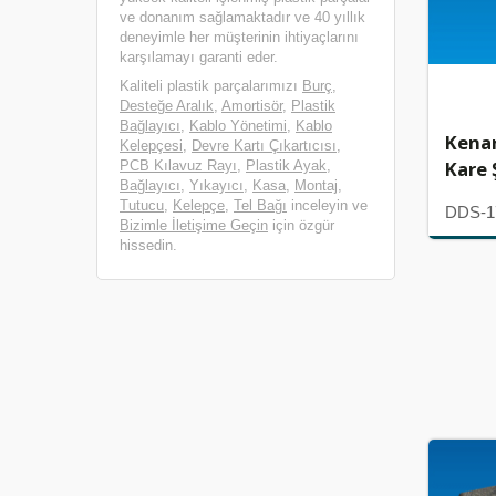
ve donanım sağlamaktadır ve 40 yıllık
deneyimle her müşterinin ihtiyaçlarını
karşılamayı garanti eder.
Kaliteli plastik parçalarımızı
Burç
,
Desteğe Aralık
,
Amortisör
,
Plastik
Bağlayıcı
,
Kablo Yönetimi
,
Kablo
Kenar
Kelepçesi
,
Devre Kartı Çıkartıcısı
,
Kare Ş
PCB Kılavuz Rayı
,
Plastik Ayak
,
Bağlayıcı
,
Yıkayıcı
,
Kasa
,
Montaj
,
Tutucu
,
Kelepçe
,
Tel Bağı
inceleyin ve
DDS-1
Bizimle İletişime Geçin
için özgür
hissedin.