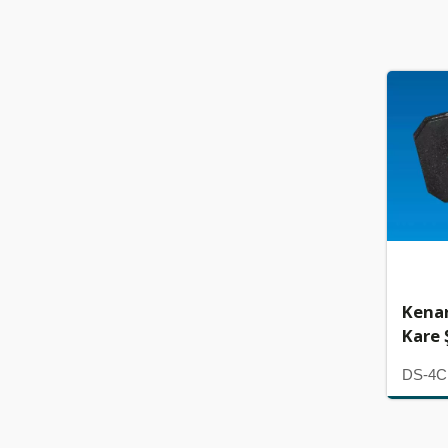
Kenar
Kare Ş
DS-4C