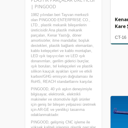
PLASTIK PARÇALAR ÜRETICISI
| PINGOOD
1982 yılından beri Tayvan merkezli
Kenar
olan PINGOOD ENTERPRISE CO.,
Kare Ş
LTD., plastik mekanik bileşenlerin
üreticisidir.Ana plastik mekanik
parçaları, Kenar Yastığı, döner
CT-16
amortisörler, itme mandallar, boşluk
destekleri, plastik bağlantı elemanları,
kablo kelepçeleri ve kablo montajları,
LED ışık taşıyıcıları ve LED ışık
donanımları, gerilim giderici burçlar,
ışık boruları, tel kelepçeleri ve plastik
silikon kauçuk ayakları içerir ve etkili
karbon/GHG emisyon doğrulaması ile
RoHS, REACH standartlarını karşılar.
PINGOOD, 40 yılı aşkın deneyimiyle
bilgisayar, elektronik, elektrikli
makineler ve otomotivle ilgili ürünler
için geniş bir bileşen yelpazesi üretmek
için AR-GE ve yenilikçi tasarıma
odaklanmaktadır.
PINGOOD, gelişmiş CNC işleme ile
yüksek kaliteli işlenmiş plastik parçalar