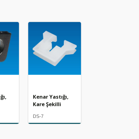
ğı,
Kenar Yastığı,
Kare Şekilli
DS-7