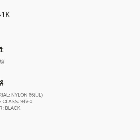
41K
性
線
格
IAL: NYLON 66(UL)
 CLASS: 94V-0
R: BLACK