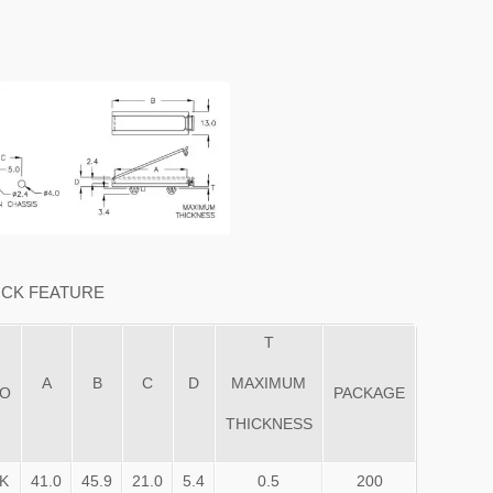
OCK FEATURE
T
A
B
C
D
MAXIMUM
NO
PACKAGE
THICKNESS
K
41.0
45.9
21.0
5.4
0.5
200