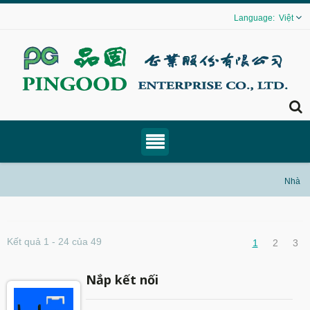
Việt
Nhà
Kết quả 1 - 24 của 49
1
2
3
Nắp kết nối