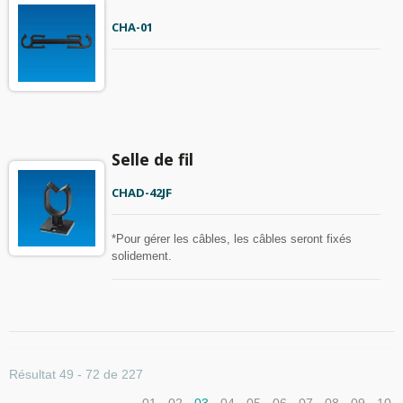
CHA-01
Selle de fil
CHAD-42JF
*Pour gérer les câbles, les câbles seront fixés
solidement.
Résultat 49 - 72 de 227
01
02
03
04
05
06
07
08
09
10