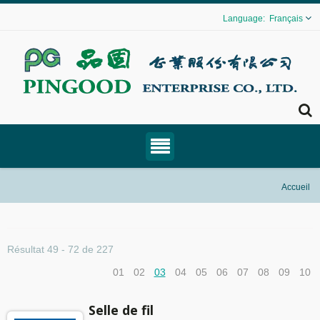
Français
Accueil
Résultat 49 - 72 de 227
01
02
03
04
05
06
07
08
09
10
Selle de fil